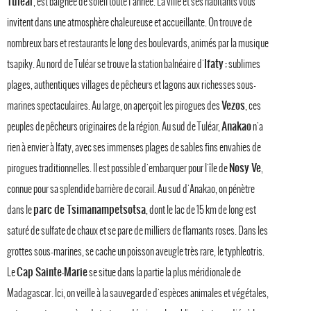
Tuléar
, est baignée de soleil toute l'année. La ville et ses habitants vous
invitent dans une atmosphère chaleureuse et accueillante. On trouve de
nombreux bars et restaurants le long des boulevards, animés par la musique
Ifaty
tsapiky. Au nord de Tuléar se trouve la station balnéaire d'
; sublimes
plages, authentiques villages de pêcheurs et lagons aux richesses sous-
Vezos
marines spectaculaires. Au large, on aperçoit les pirogues des
, ces
Anakao
peuples de pêcheurs originaires de la région. Au sud de Tuléar,
n'a
rien à envier à Ifaty, avec ses immenses plages de sables fins envahies de
Nosy Ve
pirogues traditionnelles. Il est possible d'embarquer pour l'île de
,
connue pour sa splendide barrière de corail. Au sud d'Anakao, on pénètre
parc de Tsimanampetsotsa
dans le
, dont le lac de 15 km de long est
saturé de sulfate de chaux et se pare de milliers de flamants roses. Dans les
grottes sous-marines, se cache un poisson aveugle très rare, le typhleotris.
Cap Sainte-Marie
Le
se situe dans la partie la plus méridionale de
Madagascar. Ici, on veille à la sauvegarde d'espèces animales et végétales,