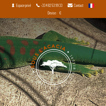
Espace privé
+33 4 82 53 99 33
Contact
français
Devise :
€