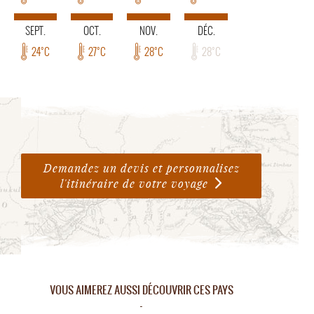
SEPT.
OCT.
NOV.
DÉC.
24°C
27°C
28°C
28°C
Demandez un devis et personnalisez
l'itinéraire de votre voyage
VOUS AIMEREZ AUSSI DÉCOUVRIR CES PAYS