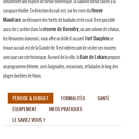
notamment une espèce de tortue endémique, la sublime tortue radiée à la
fleuve
carapace étoilée. En direction du sud-est, sur les rives du
Mandrare
, on découvre des forêts de baobabs et de sisal. Il est possible
réserve de Berentry,
aussi de s'arrêter dans la
où une colonie de sifakas,
Fort Dauphin
les lémuriens danseurs, vous offre un drôle d'accueil.
se
trouve au sud-est de la Grande île. Il est intéressant de visiter ses musées
Baie de Lokaro
ainsi que son site historique. Au nord de la ville, la
propose
un programme détente, avec baignades, excursions, et balades le long des
plages bordées de filaos.
PÉRIODE & BUDGET
FORMALITÉS
SANTÉ
ÉQUIPEMENT
INFOS PRATIQUES
LE SAVIEZ-VOUS ?