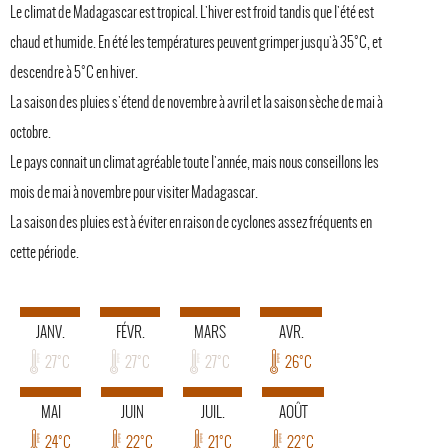
Le climat de Madagascar est tropical. L'hiver est froid tandis que l'été est
chaud et humide. En été les températures peuvent grimper jusqu'à 35°C, et
descendre à 5°C en hiver.
La saison des pluies s'étend de novembre à avril et la saison sèche de mai à
octobre.
Le pays connait un climat agréable toute l'année, mais nous conseillons les
mois de mai à novembre pour visiter Madagascar.
La saison des pluies est à éviter en raison de cyclones assez fréquents en
cette période.
JANV.
FÉVR.
MARS
AVR.
27°C
27°C
27°C
26°C
MAI
JUIN
JUIL.
AOÛT
24°C
22°C
21°C
22°C