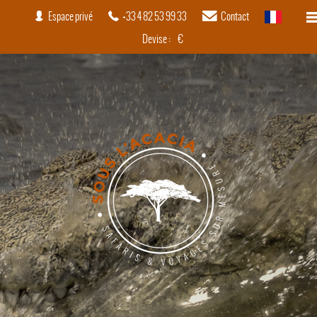
Espace privé
+33 4 82 53 99 33
Contact
français
Devise :
€