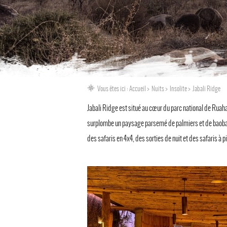
Vous êtes ici :
Accueil
Nuits
Insolite
Jabali Ridge
Jabali Ridge est situé au cœur du parc national de Ruaha
surplombe un paysage parsemé de palmiers et de baobabs.
des safaris en 4x4, des sorties de nuit et des safaris à p