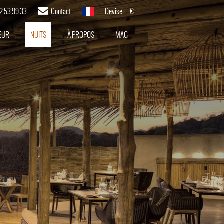
82 53 99 33
Contact
Devise :
€
français
EUR
NUITS
À PROPOS
MAG