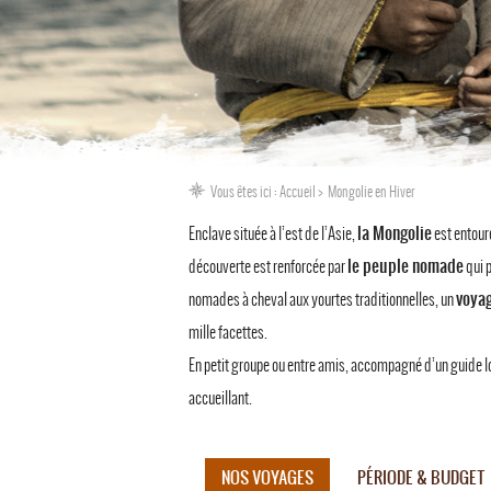
Vous êtes ici :
Accueil
Mongolie en Hiver
la Mongolie
Enclave située à l’est de l’Asie,
est entouré
le peuple nomade
découverte est renforcée par
qui 
voya
nomades à cheval aux yourtes traditionnelles, un
mille facettes.
En petit groupe ou entre amis, accompagné d’un guide l
accueillant.
NOS VOYAGES
PÉRIODE & BUDGET