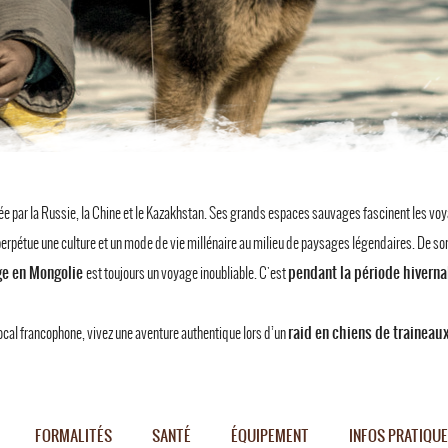
e par la Russie, la Chine et le Kazakhstan. Ses grands espaces sauvages fascinent les voyag
perpétue une culture et un mode de vie millénaire au milieu de paysages légendaires. De s
ge en Mongolie
pendant la période hivern
est toujours un voyage inoubliable. C'est
raid en chiens de traineau
ocal francophone, vivez une aventure authentique lors d’un
FORMALITÉS
SANTÉ
ÉQUIPEMENT
INFOS PRATIQU