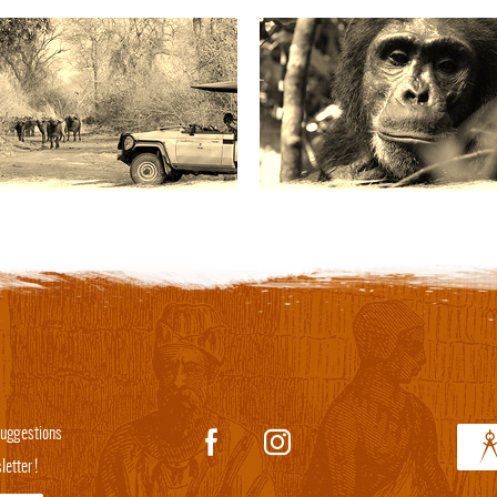
 suggestions
etter !