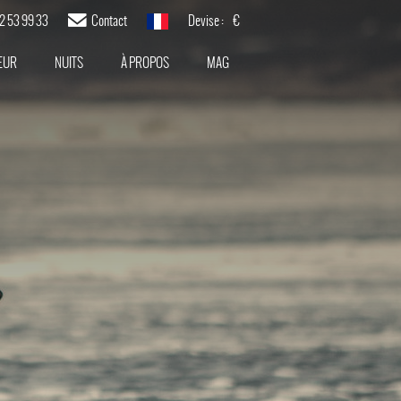
82 53 99 33
Contact
Devise :
€
français
EUR
NUITS
À PROPOS
MAG