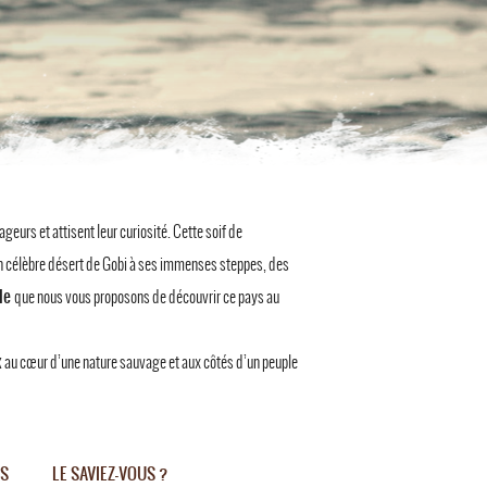
eurs et attisent leur curiosité. Cette soif de
on célèbre désert de Gobi à ses immenses steppes, des
ale
que nous vous proposons de découvrir ce pays au
x
au cœur d’une nature sauvage et aux côtés d’un peuple
ES
LE SAVIEZ-VOUS ?