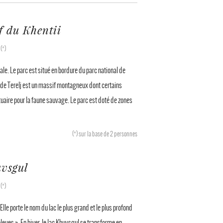
f du Khentii
(*)
.
tale. Le parc est situé en bordure du parc national de
 de Terelj est un massif montagneux dont certains
aire pour la faune sauvage. Le parc est doté de zones
(*)
sur la base de 2 personnes
uvsgul
(*)
.
le porte le nom du lac le plus grand et le plus profond
leues ». En hiver, le lac Khuvsgul se transforme en