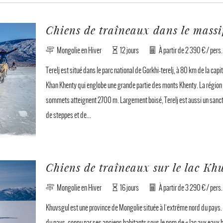
Chiens de traîneaux dans le massi
Mongolie en Hiver
12 jours
À partir de 2 390 € / pers
Terelj est situé dans le parc national de Gorkhi-terelj, à 80 km de la capi
Khan Khenty qui englobe une grande partie des monts Khenty. La région
sommets atteignent 2700 m. Largement boisé, Terelj est aussi un sanctu
de steppes et de...
Chiens de traîneaux sur le lac Kh
Mongolie en Hiver
16 jours
À partir de 3 290 € / pers
Khuvsgul est une province de Mongolie située à l'extrême nord du pays. El
du pays, connu par ses anciens habitants sous le nom de « lac aux eaux b