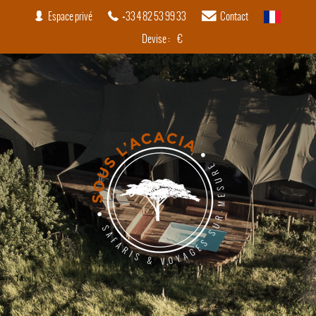
Espace privé
+33 4 82 53 99 33
Contact
français
Devise :
€