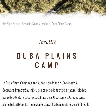
Vous êtes ici :
Accueil
Nuits
Insolite
Duba Plains Camp
Insolite
DUBA PLAINS
CAMP
Le Duba Plains Camp se situe au coeur du delta de l'Okavango au
Botswana.Immergé au milieu des eaux du delta et de la nature, le lodge
possède 5 tentes et peut accueillir jusqu'à 10 personnes. Chaque tente
possède tout le confort nécessaire. Suivant la température, vous utilisez la