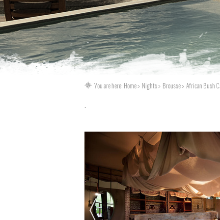
You are here:
Home
Nights
Brousse
African Bush 
.