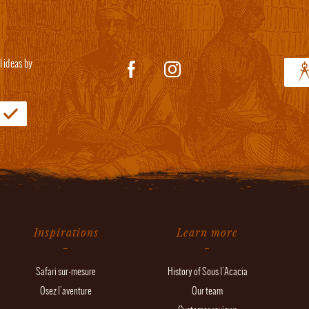
l ideas by
Inspirations
Learn more
Safari sur-mesure
History of Sous l'Acacia
Osez l'aventure
Our team