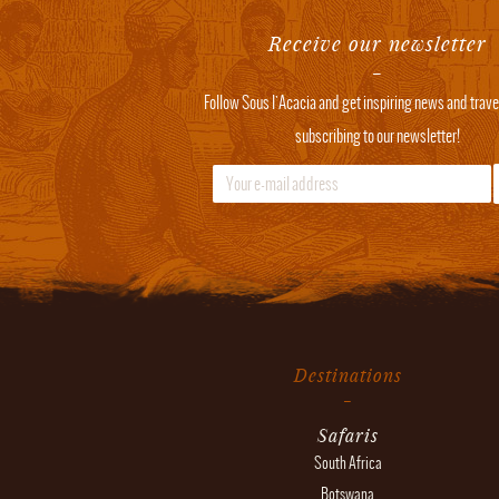
Receive our newsletter
Follow Sous l'Acacia and get inspiring news and trave
subscribing to our newsletter!
Destinations
Safaris
South Africa
Botswana