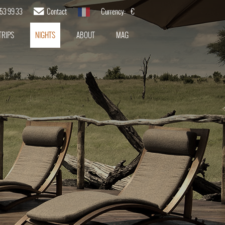
 53 99 33
Contact
Currency:
€
French
TRIPS
NIGHTS
ABOUT
MAG