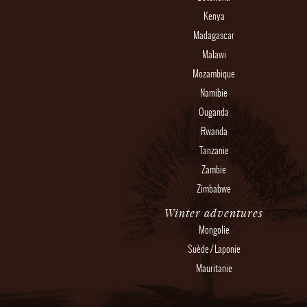
Kenya
Madagascar
Malawi
Mozambique
Namibie
Ouganda
Rwanda
Tanzanie
Zambie
Zimbabwe
Winter adventures
Mongolie
Suède / Laponie
Mauritanie