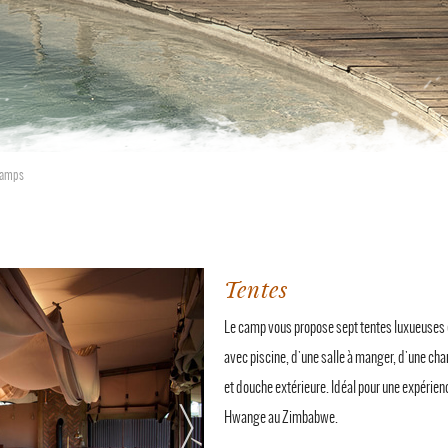
Camps
Tentes
Le camp vous propose sept tentes luxueuses 
avec piscine, d'une salle à manger, d'une cha
et douche extérieure. Idéal pour une expérien
Hwange au Zimbabwe.