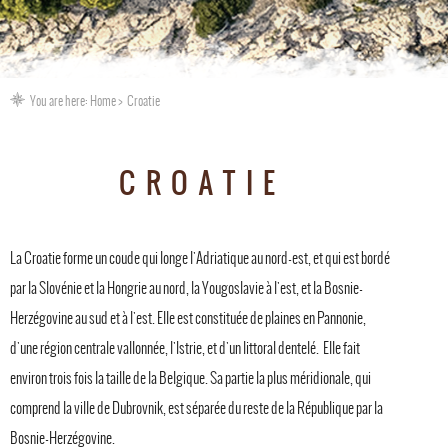
You are here:
Home
Croatie
CROATIE
La Croatie forme un coude qui longe l'Adriatique au nord-est, et qui est bordé
par la Slovénie et la Hongrie au nord, la Yougoslavie à l'est, et la Bosnie-
Herzégovine au sud et à l'est. Elle est constituée de plaines en Pannonie,
d'une région centrale vallonnée, l'Istrie, et d'un littoral dentelé. Elle fait
environ trois fois la taille de la Belgique. Sa partie la plus méridionale, qui
comprend la ville de Dubrovnik, est séparée du reste de la République par la
Bosnie-Herzégovine.