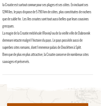
la Croatie est surtout connue pour ses plages et ses côtes. En incluant ses
1244 îles, le pays dispose de 5 790 km de côtes, plus constituées de rochers
que de sable fin. Les îles croates sont tout aussi belles que leurs cousines
grecques.
La magie de la Croatie médiévale (Rovinj) ou de la vieille ville de Dubrovnik
demeure intacte malgré l'histoire du pays. Le pays possède aussi de
superbes sites romains, dont l'immense palais de Dioclétien à Split.
Bien que de plus en plus attractive, la Croatie conserve de nombreux sites
sauvages et préservés.