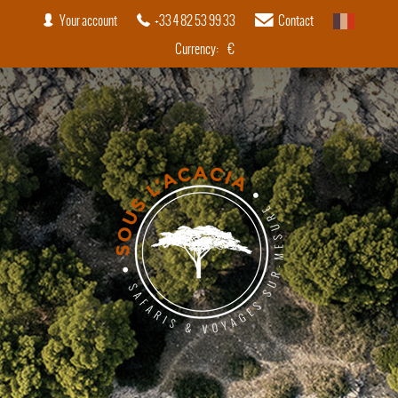
Your account
+33 4 82 53 99 33
Contact
French
Currency:
€