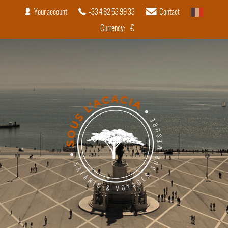
Your account
+33 4 82 53 99 33
Contact
French
Currency:
€