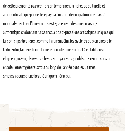
de cette prospérité passée. Tels en témoignent la richesse culturelle et
architecturale que possède le pays à l’instant de son patrimoine classé
mondialement par l’Unesco. Il s’est également dessiné un visage
authentique en donnant naissance à des expressions artistiques uniques qui
lui sont si particulières, comme l’art manuélin, les azulejos ou bien encore le
Fado. Enfin, la mère Terre donne le coup de pinceau final à ce tableau si
éloquent, océan, fleuves, vallées verdoyantes, vignobles de renom sous un
ensoleillement généreux tout au long de l’année sont les ultimes
ambassadeurs d’une beauté unique à l’état pur.