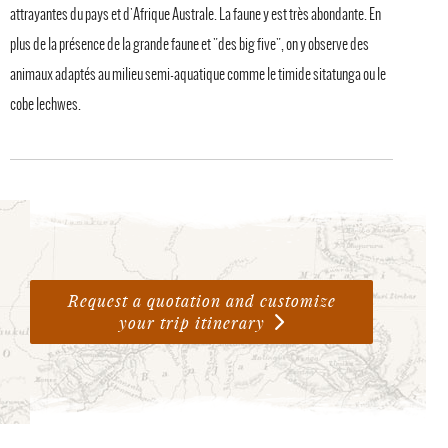
attrayantes du pays et d'Afrique Australe. La faune y est très abondante. En
plus de la présence de la grande faune et "des big five", on y observe des
animaux adaptés au milieu semi-aquatique comme le timide sitatunga ou le
cobe lechwes.
Request a quotation and customize
your trip itinerary