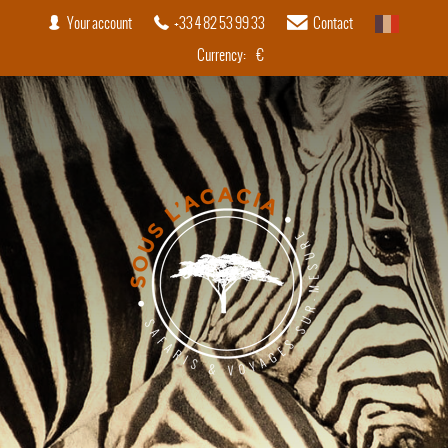
Your account
+33 4 82 53 99 33
Contact
French
Currency:
€