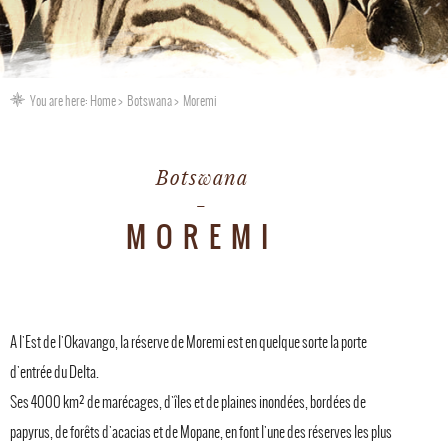
You are here:
Home
Botswana
Moremi
Botswana
MOREMI
A l'Est de l'Okavango, la réserve de Moremi est en quelque sorte la porte
d'entrée du Delta.
Ses 4000 km² de marécages, d'îles et de plaines inondées, bordées de
papyrus, de forêts d'acacias et de Mopane, en font l'une des réserves les plus