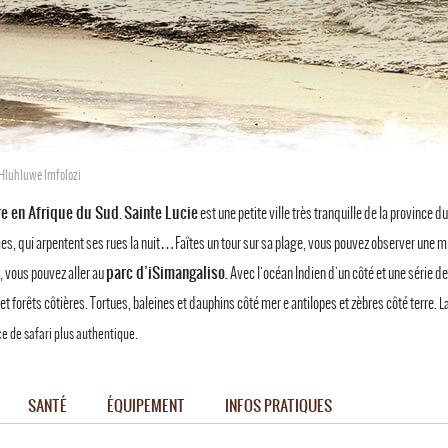
 Hluhluwe Imfolozi
e en Afrique du Sud
Sainte Lucie
.
est une petite ville très tranquille de la province d
, qui arpentent ses rues la nuit…Faîtes un tour sur sa plage, vous pouvez observer une m
parc d’iSimangaliso.
, vous pouvez aller au
Avec l'océan Indien d'un côté et une série d
t forêts côtières. Tortues, baleines et dauphins côté mer e antilopes et zèbres côté terre.
L
e de safari plus authentique.
SANTÉ
ÉQUIPEMENT
INFOS PRATIQUES