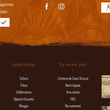
 suggestions
etter !
Inspirations
En savoir plus
Safaris
L'histoire de Sous l'Acacia
Tribus
Notre équipe
Célébrations
Avis clients
Départs Garantis
FAQ
Rivages
Recrutement