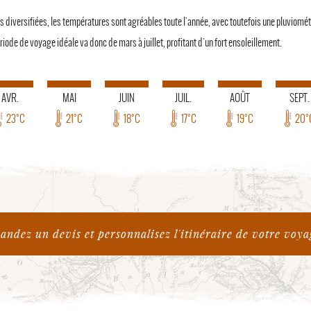
s diversifiées, les températures sont agréables toute l'année, avec toutefois une pluviométr
iode de voyage idéale va donc de mars à juillet, profitant d'un fort ensoleillement.
AVR.
MAI
JUIN
JUIL.
AOÛT
SEPT.
23°C
21°C
18°C
17°C
19°C
20°
ndez un devis et personnalisez l'itinéraire de votre voya