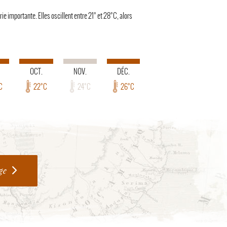
ie importante. Elles oscillent entre 21° et 28°C, alors
OCT.
NOV.
DÉC.
C
22°C
24°C
26°C
ge