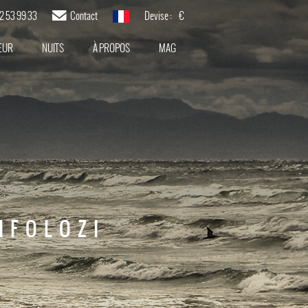
82 53 99 33
Contact
Devise :
€
français
EUR
NUITS
À PROPOS
MAG
MFOLOZI