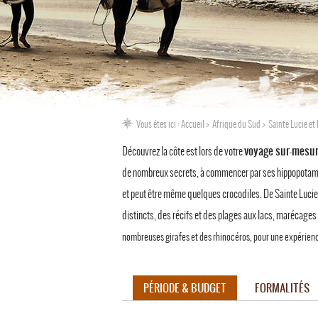
Vous êtes ici :
Accueil
Afrique du Sud
Sainte Lucie et
voyage sur-mesur
Découvrez la côte est lors de votre
de nombreux secrets, à commencer par ses hippopotames
et peut être même quelques crocodiles. De Sainte Lucie
distincts, des récifs et des plages aux lacs, marécages e
nombreuses girafes et des rhinocéros, pour une expérienc
PÉRIODE & BUDGET
FORMALITÉS