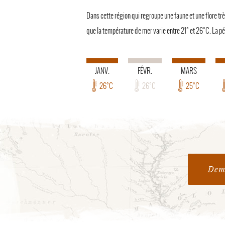
Dans cette région qui regroupe une faune et une flore trè
que la température de mer varie entre 21° et 26°C. La pér
JANV.
FÉVR.
MARS
26°C
26°C
25°C
Dema