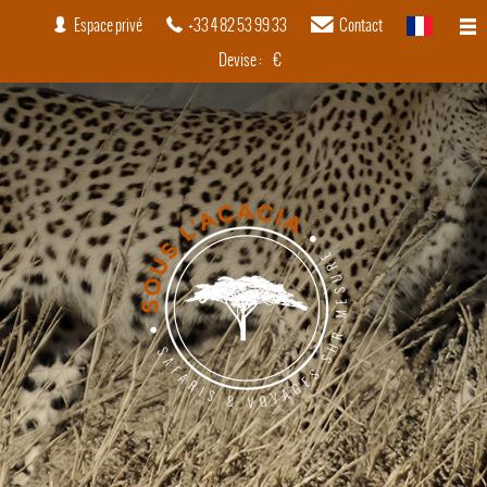
Espace privé
+33 4 82 53 99 33
Contact
français
Devise :
€