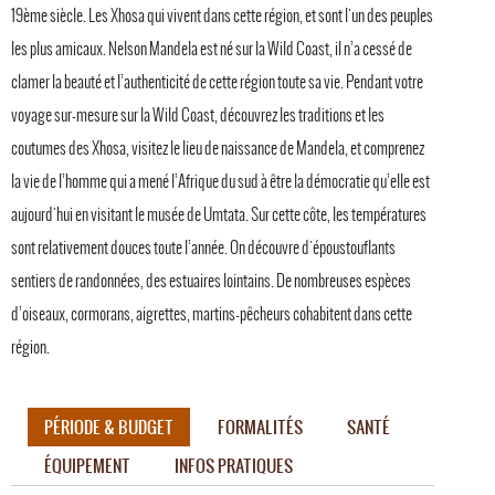
19ème siècle. Les Xhosa qui vivent dans cette région, et sont l'un des peuples
les plus amicaux. Nelson Mandela est né sur la Wild Coast, il n’a cessé de
clamer la beauté et l’authenticité de cette région toute sa vie. Pendant votre
voyage sur-mesure sur la Wild Coast, découvrez les traditions et les
coutumes des Xhosa, visitez le lieu de naissance de Mandela, et comprenez
la vie de l’homme qui a mené l’Afrique du sud à être la démocratie qu’elle est
aujourd'hui en visitant le musée de Umtata. Sur cette côte, les températures
sont relativement douces toute l’année. On découvre d'époustouflants
sentiers de randonnées, des estuaires lointains. De nombreuses espèces
d’oiseaux, cormorans, aigrettes, martins-pêcheurs cohabitent dans cette
région.
PÉRIODE & BUDGET
FORMALITÉS
SANTÉ
ÉQUIPEMENT
INFOS PRATIQUES