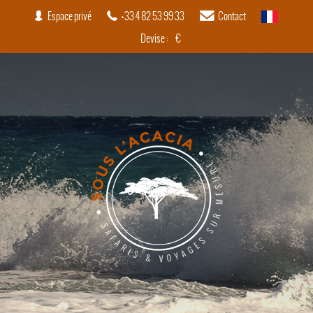
Espace privé
+33 4 82 53 99 33
Contact
français
Devise :
€