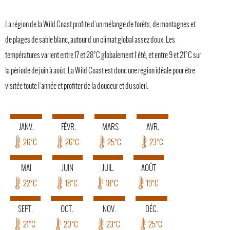
La région de la Wild Coast profite d'un mélange de forêts, de montagnes et
de plages de sable blanc, autour d'un climat global assez doux. Les
températures varient entre 17 et 28°C globalement l'été, et entre 9 et 21°C sur
la période de juin à août. La Wild Coast est donc une région idéale pour être
visitée toute l'année et profiter de la douceur et du soleil.
JANV.
FÉVR.
MARS
AVR.
26°C
26°C
25°C
23°C
MAI
JUIN
JUIL.
AOÛT
22°C
18°C
18°C
19°C
SEPT.
OCT.
NOV.
DÉC.
21°C
20°C
23°C
25°C