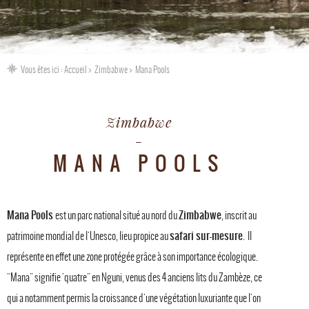
Vous êtes ici :
Accueil
Zimbabwe
Mana Pools
Zimbabwe
MANA POOLS
Mana Pools
Zimbabwe
est un parc national situé au nord du
, inscrit au
safari sur-mesure
patrimoine mondial de l'Unesco, lieu propice au
. Il
représente en effet une zone protégée grâce à son importance écologique.
"Mana" signifie 'quatre" en Nguni, venus des 4 anciens lits du Zambèze, ce
qui a notamment permis la croissance d'une végétation luxuriante que l'on