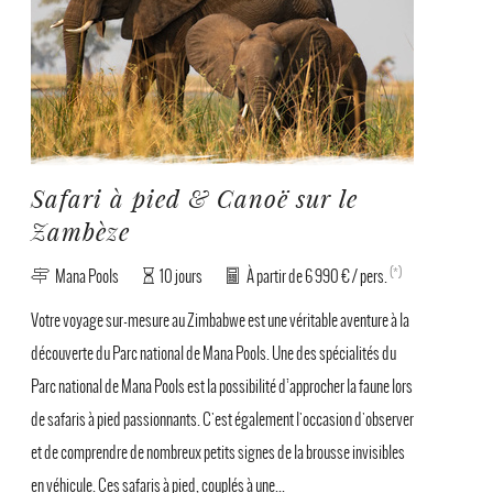
Safari à pied & Canoë sur le
Zambèze
(*)
Mana Pools
10 jours
À partir de 6 990 € / pers.
Votre voyage sur-mesure au Zimbabwe est une véritable aventure à la
découverte du Parc national de Mana Pools. Une des spécialités du
Parc national de Mana Pools est la possibilité d’approcher la faune lors
de safaris à pied passionnants. C'est également l'occasion d'observer
et de comprendre de nombreux petits signes de la brousse invisibles
en véhicule. Ces safaris à pied, couplés à une...