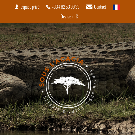
Espace privé
+33 4 82 53 99 33
Contact
français
Devise :
€