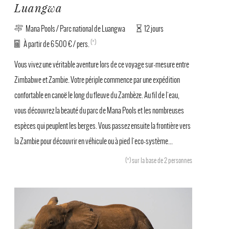
Luangwa
Mana Pools / Parc national de Luangwa
12 jours
(*)
À partir de 6 500 € / pers.
Vous vivez une véritable aventure lors de ce voyage sur-mesure entre
Zimbabwe et Zambie. Votre périple commence par une expédition
confortable en canoë le long du fleuve du Zambèze. Au fil de l'eau,
vous découvrez la beauté du parc de Mana Pools et les nombreuses
espèces qui peuplent les berges. Vous passez ensuite la frontière vers
la Zambie pour découvrir en véhicule ou à pied l'eco-système...
(*)
sur la base de 2 personnes