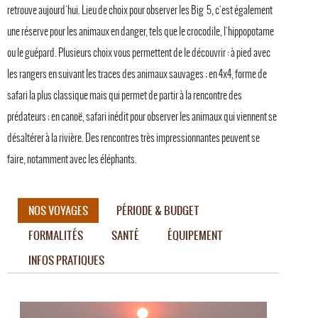
retrouve aujourd'hui. Lieu de choix pour observer les Big 5, c'est également
une réserve pour les animaux en danger, tels que le crocodile, l'hippopotame
ou le guépard. Plusieurs choix vous permettent de le découvrir : à pied avec
les rangers en suivant les traces des animaux sauvages ; en 4x4, forme de
safari la plus classique mais qui permet de partir à la rencontre des
prédateurs ; en canoë, safari inédit pour observer les animaux qui viennent se
désaltérer à la rivière. Des rencontres très impressionnantes peuvent se
faire, notamment avec les éléphants.
NOS VOYAGES
PÉRIODE & BUDGET
FORMALITÉS
SANTÉ
ÉQUIPEMENT
INFOS PRATIQUES