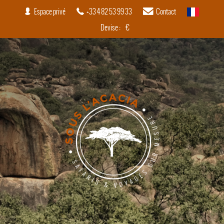
Espace privé
+33 4 82 53 99 33
Contact
français
Devise :
€