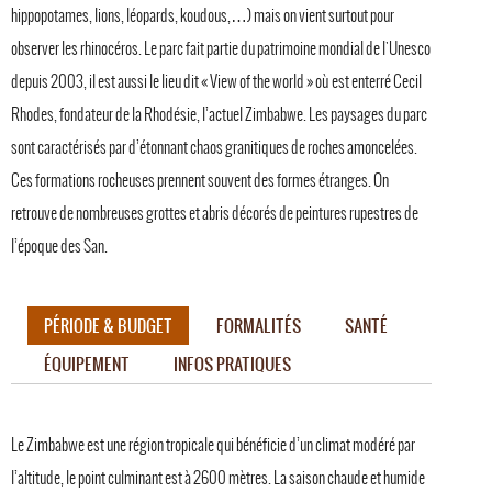
hippopotames, lions, léopards, koudous,…) mais on vient surtout pour
observer les rhinocéros. Le parc fait partie du patrimoine mondial de l'Unesco
depuis 2003, il est aussi le lieu dit « View of the world » où est enterré Cecil
Rhodes, fondateur de la Rhodésie, l’actuel Zimbabwe. Les paysages du parc
sont caractérisés par d’étonnant chaos granitiques de roches amoncelées.
Ces formations rocheuses prennent souvent des formes étranges. On
retrouve de nombreuses grottes et abris décorés de peintures rupestres de
l’époque des San.
PÉRIODE & BUDGET
FORMALITÉS
SANTÉ
ÉQUIPEMENT
INFOS PRATIQUES
Le Zimbabwe est une région tropicale qui bénéficie d’un climat modéré par
l’altitude, le point culminant est à 2600 mètres. La saison chaude et humide