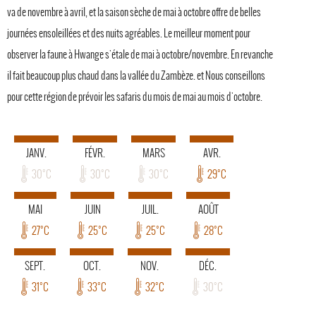
va de novembre à avril, et la saison sèche de mai à octobre offre de belles
journées ensoleillées et des nuits agréables. Le meilleur moment pour
observer la faune à Hwange s'étale de mai à octobre/novembre. En revanche
il fait beaucoup plus chaud dans la vallée du Zambèze. et Nous conseillons
pour cette région de prévoir les safaris du mois de mai au mois d'octobre.
JANV.
FÉVR.
MARS
AVR.
30°C
30°C
30°C
29°C
MAI
JUIN
JUIL.
AOÛT
27°C
25°C
25°C
28°C
SEPT.
OCT.
NOV.
DÉC.
31°C
33°C
32°C
30°C