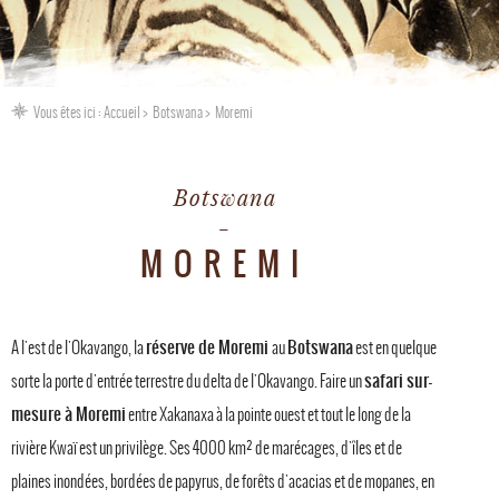
Vous êtes ici :
Accueil
Botswana
Moremi
Botswana
MOREMI
réserve de Moremi
Botswana
A l'est de l'Okavango, la
au
est en quelque
safari sur-
sorte la porte d'entrée terrestre du delta de l'Okavango. Faire un
mesure à Moremi
entre Xakanaxa à la pointe ouest et tout le long de la
rivière Kwaï est un privilège. Ses 4000 km² de marécages, d'îles et de
plaines inondées, bordées de papyrus, de forêts d'acacias et de mopanes, en