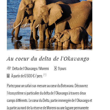
Au coeur du delta de l'Okavango
Delta de l'Okavango / Moremi
9 jours
(*)
À partir de 6 500 € / pers.
Partez pour un safari sur-mesure au cœur du Botswana. Découvrez
l'écosystème si particulier du delta de l'Okavango à travers deux
camps différents. Le cœur du Delta, partie immergée de l'Okavango et
la partie au nord de la réserve de Moremi ou une lagune permanente