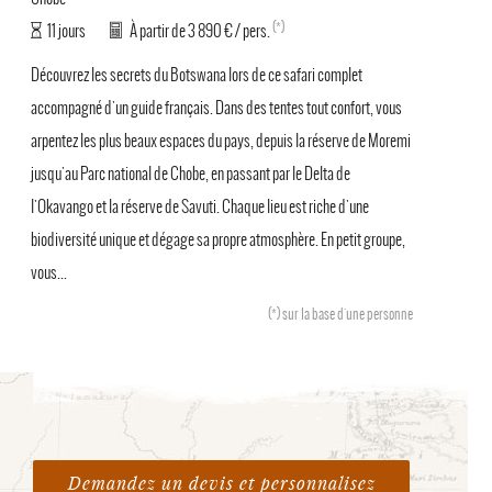
(*)
11 jours
À partir de 3 890 € / pers.
Découvrez les secrets du Botswana lors de ce safari complet
accompagné d'un guide français. Dans des tentes tout confort, vous
arpentez les plus beaux espaces du pays, depuis la réserve de Moremi
jusqu'au Parc national de Chobe, en passant par le Delta de
l'Okavango et la réserve de Savuti. Chaque lieu est riche d'une
biodiversité unique et dégage sa propre atmosphère. En petit groupe,
vous...
(*)
sur la base d'une personne
Demandez un devis et personnalisez