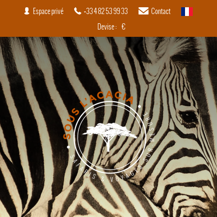
Espace privé
+33 4 82 53 99 33
Contact
français
Devise :
€