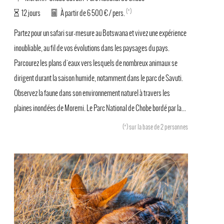
(*)
12 jours
À partir de 6 500 € / pers.
Partez pour un safari sur-mesure au Botswana et vivez une expérience
inoubliable, au fil de vos évolutions dans les paysages du pays.
Parcourez les plans d'eaux vers lesquels de nombreux animaux se
dirigent durant la saison humide, notamment dans le parc de Savuti.
Observez la faune dans son environnement naturel à travers les
plaines inondées de Moremi. Le Parc National de Chobe bordé par la...
(*)
sur la base de 2 personnes