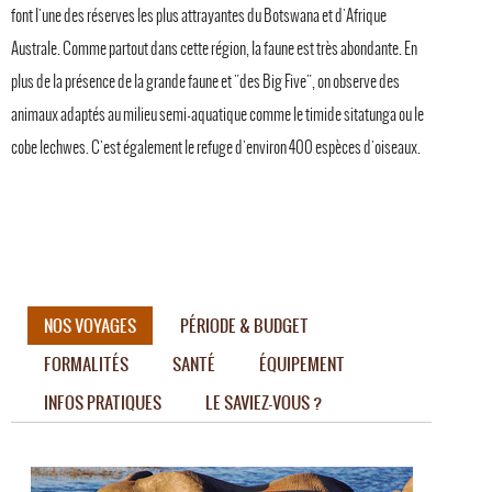
font l'une des réserves les plus attrayantes du Botswana et d'Afrique
Australe. Comme partout dans cette région, la faune est très abondante. En
plus de la présence de la grande faune et "des Big Five", on observe des
animaux adaptés au milieu semi-aquatique comme le timide sitatunga ou le
cobe lechwes. C'est également le refuge d'environ 400 espèces d'oiseaux.
NOS VOYAGES
PÉRIODE & BUDGET
FORMALITÉS
SANTÉ
ÉQUIPEMENT
INFOS PRATIQUES
LE SAVIEZ-VOUS ?