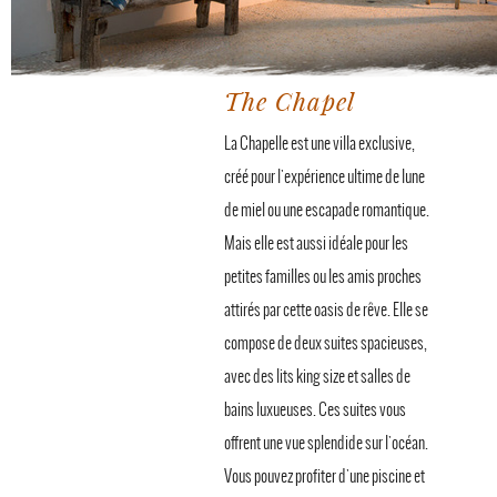
The Chapel
La Chapelle est une villa exclusive,
créé pour l'expérience ultime de lune
de miel ou une escapade romantique.
Mais elle est aussi idéale pour les
petites familles ou les amis proches
attirés par cette oasis de rêve. Elle se
compose de deux suites spacieuses,
avec des lits king size et salles de
bains luxueuses. Ces suites vous
offrent une vue splendide sur l'océan.
Vous pouvez profiter d'une piscine et