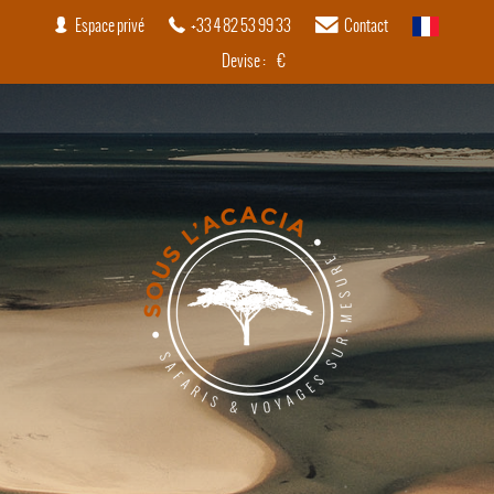
Espace privé
+33 4 82 53 99 33
Contact
français
Devise :
€