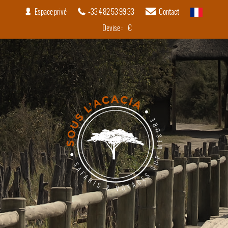
Espace privé
+33 4 82 53 99 33
Contact
français
Devise :
€