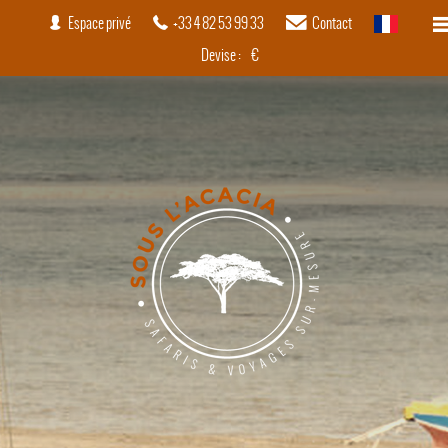
Espace privé
+33 4 82 53 99 33
Contact
français
Devise :
€