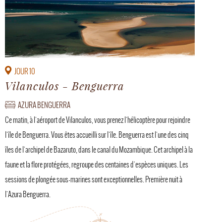
JOUR 10
Vilanculos - Benguerra
AZURA BENGUERRA
Ce matin, à l'aéroport de Vilanculos, vous prenez l'hélicoptère pour rejoindre
l'île de Benguerra. Vous êtes accueilli sur l'île. Benguerra est l'une des cinq
îles de l'archipel de Bazaruto, dans le canal du Mozambique. Cet archipel à la
faune et la flore protégées, regroupe des centaines d'espèces uniques. Les
sessions de plongée sous-marines sont exceptionnelles. Première nuit à
l'Azura Benguerra.