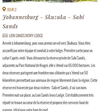
JOUR 2
Johannesburg - Skuzuka - Sabi
Sands
LION SANDS IVORY LODGE
Arrivée à Johannesburg, puis vous prenez un vol vers Skukuza. Vous êtes
accueilli par notre équipe et conduit à votre lodge. Première sortie pour un
safari l'après-midi. Vous découvrez la réserve privée de Sabi Sands,
adjacente au Parc National de Kruger, elle s'étend sur 65 000 hectares. Les
deux réserves partagent une frontière non-clôturée qui s’étend sur 50
kilomètres permettant aux animaux de migrer librement dans la région. Cette
réserve est traversée par deux rivières : Sabi et Sands, d'où son nom.
Première nuit sur place, au Lion Sands Ivory Lodge. Cet établissement très
réputé se trouve au cœur de la réserve et propose des services haut de
gamme, idéal pour votre lune de miel.