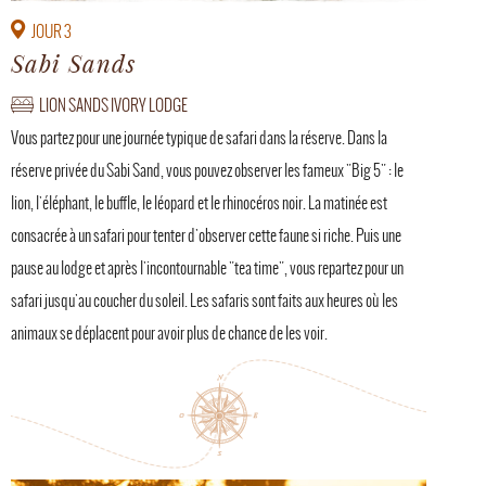
JOUR 3
Sabi Sands
LION SANDS IVORY LODGE
Vous partez pour une journée typique de safari dans la réserve. Dans la
réserve privée du Sabi Sand, vous pouvez observer les fameux "Big 5" : le
lion, l'éléphant, le buffle, le léopard et le rhinocéros noir. La matinée est
consacrée à un safari pour tenter d'observer cette faune si riche. Puis une
pause au lodge et après l'incontournable "tea time", vous repartez pour un
safari jusqu'au coucher du soleil. Les safaris sont faits aux heures où les
animaux se déplacent pour avoir plus de chance de les voir.