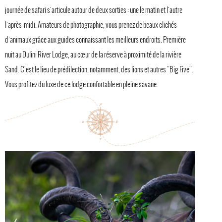
journée de safari s'articule autour de deux sorties : une le matin et l'autre
l'après-midi. Amateurs de photographie, vous prenez de beaux clichés
d'animaux grâce aux guides connaissant les meilleurs endroits. Première
nuit au Dulini River Lodge, au cœur de la réserve à proximité de la rivière
Sand. C'est le lieu de prédilection, notamment, des lions et autres "Big Five".
Vous profitez du luxe de ce lodge confortable en pleine savane.