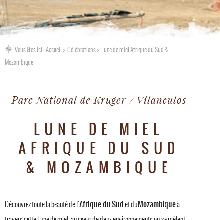
Vous êtes ici :
Accueil
Célébrations
Lune de miel Afrique du Sud &
Mozambique
Parc National de Kruger / Vilanculos
LUNE DE MIEL
AFRIQUE DU SUD
& MOZAMBIQUE
Afrique du Sud
Mozambique
Découvrez toute la beauté de l'
et du
à
travers cette Lune de miel, au coeur de deux environnements où se mêlent