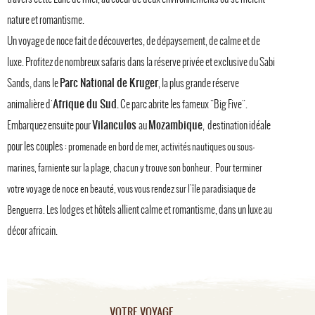
nature et romantisme.
Un voyage de noce fait de découvertes, de dépaysement, de calme et de
luxe. Profitez de nombreux safaris dans la réserve privée et exclusive du Sabi
Parc National de Kruger
Sands, dans le
, la plus grande réserve
Afrique du Sud.
animalière d'
Ce
parc abrite les fameux "Big Five".
Vilanculos
Mozambique
Embarquez ensuite pour
au
, destination idéale
pour les couples
: promenade en bord de mer, activités nautiques ou sous-
marines, farniente sur la plage, chacun y trouve son bonheur. Pour terminer
votre voyage de noce en beauté, vous vous rendez sur l'île paradisiaque de
es lodges et hôtels allient calme et romantisme, dans un luxe au
Benguerra. L
décor africain.
VOTRE VOYAGE