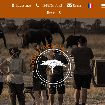
Espace privé
+33 4 82 53 99 33
Contact
français
Devise :
€