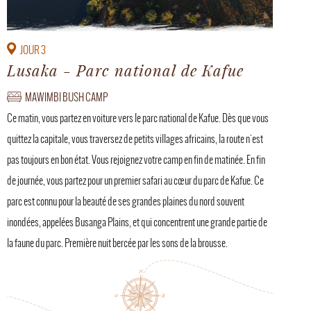
JOUR 3
Lusaka - Parc national de Kafue
MAWIMBI BUSH CAMP
Ce matin, vous partez en voiture vers le parc national de Kafue. Dès que vous
quittez la capitale, vous traversez de petits villages africains, la route n'est
pas toujours en bon état. Vous rejoignez votre camp en fin de matinée. En fin
de journée, vous partez pour un premier safari au cœur du parc de Kafue. Ce
parc est connu pour la beauté de ses grandes plaines du nord souvent
inondées, appelées Busanga Plains, et qui concentrent une grande partie de
la faune du parc. Première nuit bercée par les sons de la brousse.