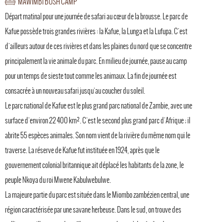
MAWIMBI BUSH CAMP
Départ matinal pour une journée de safari au cœur de la brousse. Le parc de
Kafue possède trois grandes rivières : la Kafue, la Lunga et la Lufupa. C'est
d'ailleurs autour de ces rivières et dans les plaines du nord que se concentre
principalement la vie animale du parc. En milieu de journée, pause au camp
pour un temps de sieste tout comme les animaux. La fin de journée est
consacrée à un nouveau safari jusqu'au coucher du soleil.
Le parc national de Kafue est le plus grand parc national de Zambie, avec une
surface d'environ 22 400 km². C'est le second plus grand parc d'Afrique ; il
abrite 55 espèces animales. Son nom vient de la rivière du même nom qui le
traverse. La réserve de Kafue fut instituée en 1924, après que le
gouvernement colonial britannique ait déplacé les habitants de la zone, le
peuple Nkoya du roi Mwene Kabulwebulwe.
La majeure partie du parc est située dans le Miombo zambézien central, une
région caractérisée par une savane herbeuse. Dans le sud, on trouve des