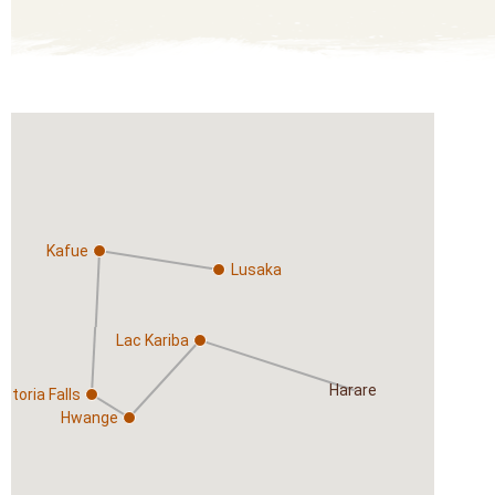
Kafue
Lusaka
Lac Kariba
Harare
ictoria Falls
Hwange