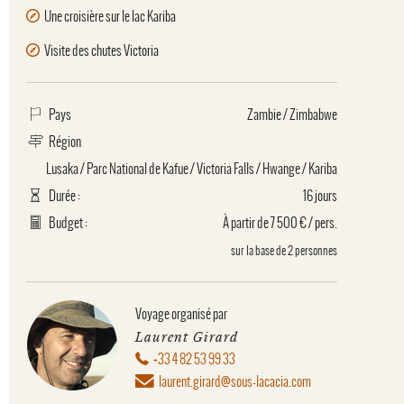
Une croisière sur le lac Kariba
Visite des chutes Victoria
Pays
Zambie
/
Zimbabwe
Région
Lusaka
/
Parc National de Kafue
/
Victoria Falls
/
Hwange
/
Kariba
Durée :
16 jours
Budget :
À partir de 7 500 € / pers.
sur la base de 2 personnes
Voyage organisé par
Laurent Girard
+33 4 82 53 99 33
laurent.girard@sous-lacacia.com