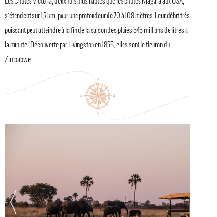
Les Chutes Victoria, deux fois plus hautes que les chutes Niagara aux USA,
s'étendent sur 1,7 km, pour une profondeur de 70 à 108 mètres. Leur débit très
puissant peut atteindre à la fin de la saison des pluies 545 millions de litres à
la minute ! Découverte par Livingston en 1855, elles sont le fleuron du
Zimbabwe.