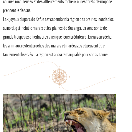
collines rocailleuses et des affleurements rocheux où les forêts de mopane
prennent le dessus.
Le « joyau» du parc de Kafue est cependant la région des prairies inondables
au nord, qui inclut le marais et les plaines de Busanga. La zone abrite de
grands troupeaux d'herbivores ainsi que leurs prédateurs. En saison sèche,
les animaux restent proches des marais et marécages et peuvent être
facilement observés. La région est aussi remarquable pour son avifaune.