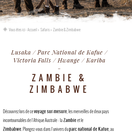
Vous êtes ici :
Accueil
Safaris
Zambie & Zimbabwe
Lusaka / Parc National de Kafue /
Victoria Falls / Hwange / Kariba
ZAMBIE &
ZIMBABWE
voyage sur-mesure
Découvrez lors de ce
, les merveilles de deux pays
Zambie
incontournables de l'Afrique Australe : la
et le
Zimbabwe
parc national de Kafue
. Plongez-vous dans l'univers du
, au