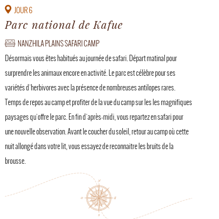
JOUR 6
Parc national de Kafue
NANZHILA PLAINS SAFARI CAMP
Désormais vous êtes habitués au journée de safari. Départ matinal pour
surprendre les animaux encore en activité. Le parc est célèbre pour ses
variétés d'herbivores avec la présence de nombreuses antilopes rares.
Temps de repos au camp et profiter de la vue du camp sur les les magnifiques
paysages qu'offre le parc. En fin d'après-midi, vous repartez en safari pour
une nouvelle observation. Avant le coucher du soleil, retour au camp où cette
nuit allongé dans votre lit, vous essayez de reconnaitre les bruits de la
brousse.