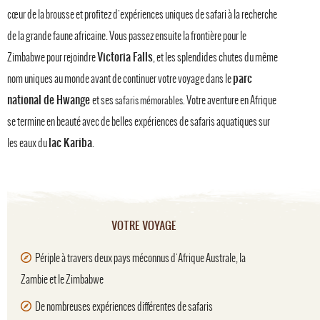
cœur de la brousse et profitez d'expériences uniques de safari à la recherche
de la grande faune africaine. Vous passez ensuite la frontière pour le
Victoria Falls
Zimbabwe pour rejoindre
, et les splendides chutes du même
parc
nom uniques au monde avant de continuer votre voyage dans le
national de Hwange
et ses
Votre aventure en Afrique
safaris mémorables.
se termine en beauté avec de belles expériences de safaris aquatiques sur
lac Kariba
les eaux du
.
VOTRE VOYAGE
Périple à travers deux pays méconnus d'Afrique Australe, la
Zambie et le Zimbabwe
De nombreuses expériences différentes de safaris