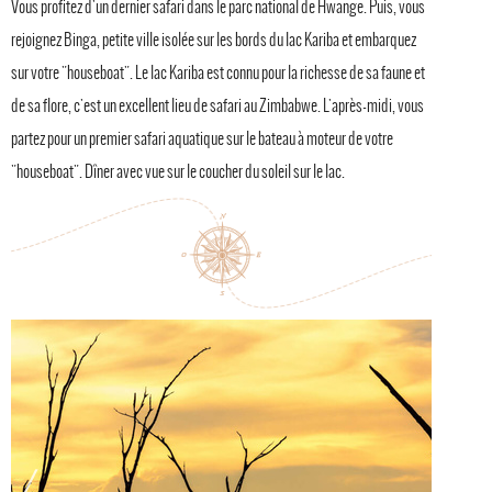
Vous profitez d'un dernier safari dans le parc national de Hwange. Puis, vous
rejoignez Binga, petite ville isolée sur les bords du lac Kariba et embarquez
sur votre "houseboat". Le lac Kariba est connu pour la richesse de sa faune et
de sa flore, c'est un excellent lieu de safari au Zimbabwe. L'après-midi, vous
partez pour un premier safari aquatique sur le bateau à moteur de votre
"houseboat". Dîner avec vue sur le coucher du soleil sur le lac.