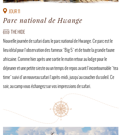
JOUR 11
Parc national de Hwange
THE HIDE
Nouvelle journée de safari dans le parc national de Hwange. Ce parc est le
lieu idéal pour l'observation des fameux "Big 5" et de toute la grande faune
africaine. Comme hier après une sortie le matin retour au lodge pour le
déjeuner et une petite sieste ou un temps de repos avant l'incontournable "tea
time" suivi d'un nouveau safari l'après-midi, jusqu'au coucher du soleil. Ce
soir, au camp vous échangez sur vos impressions de safari.