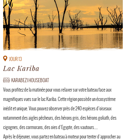
JOUR 13
Lac Kariba
KARABEZI HOUSEBOAT
Vous profitez de la matinée pour vous relaxer sur votre bateau face aux
magnifiques vues sur le lac Kariba. Cette région possède un écosystème
inédit et unique. Vous pouvez observer près de 240 espèces d’oiseaux
notamment des aigles pêcheurs, des hérons gris, des hérons goliath, des
cigognes, des cormorans, des oies d’Egypte, des vautours....
Après le déjeuner, vous partez en bateau à moteur pour tenter d'approcher au