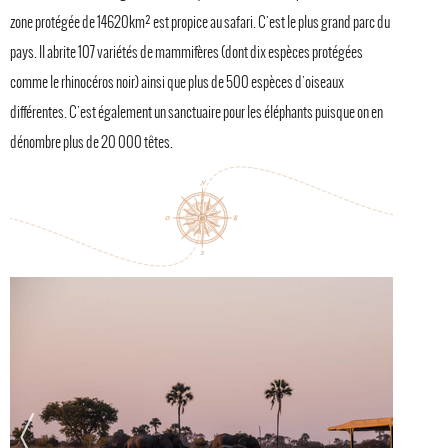
zone protégée de 14620km² est propice au safari. C'est le plus grand parc du
pays. Il abrite 107 variétés de mammifères (dont dix espèces protégées
comme le rhinocéros noir) ainsi que plus de 500 espèces d'oiseaux
différentes. C'est également un sanctuaire pour les éléphants puisque on en
dénombre plus de 20 000 têtes.