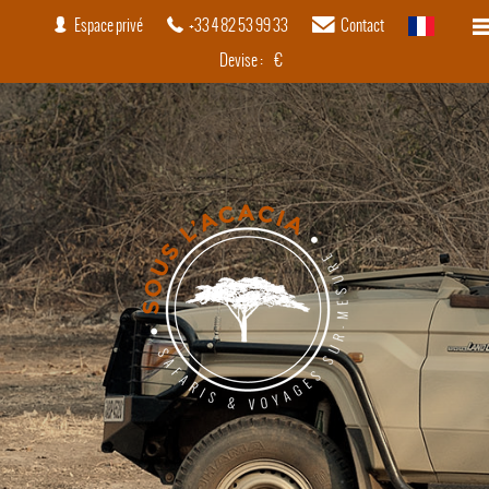
Espace privé
+33 4 82 53 99 33
Contact
français
Devise :
€