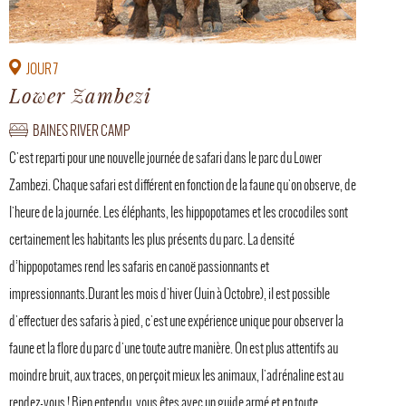
JOUR 7
Lower Zambezi
BAINES RIVER CAMP
C'est reparti pour une nouvelle journée de safari dans le parc du Lower
Zambezi. Chaque safari est différent en fonction de la faune qu'on observe, de
l'heure de la journée. Les éléphants, les hippopotames et les crocodiles sont
certainement les habitants les plus présents du parc. La densité
d’hippopotames rend les safaris en canoë passionnants et
impressionnants.Durant les mois d'hiver (Juin à Octobre), il est possible
d'effectuer des safaris à pied, c'est une expérience unique pour observer la
faune et la flore du parc d'une toute autre manière. On est plus attentifs au
moindre bruit, aux traces, on perçoit mieux les animaux, l'adrénaline est au
rendez-vous ! Bien entendu, vous êtes avec un guide armé et en toute