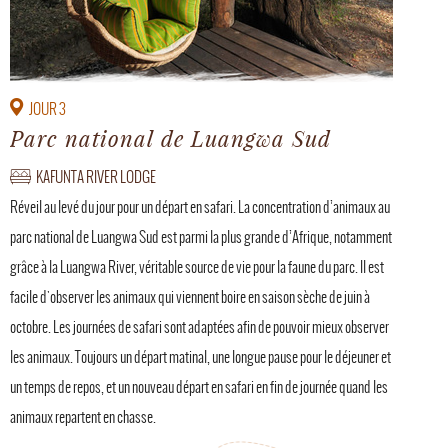
JOUR 3
Parc national de Luangwa Sud
KAFUNTA RIVER LODGE
Réveil au levé du jour pour un départ en safari. La concentration d’animaux au
parc national de Luangwa Sud est parmi la plus grande d’Afrique, notamment
grâce à la Luangwa River, véritable source de vie pour la faune du parc. Il est
facile d'observer les animaux qui viennent boire en saison sèche de juin à
octobre. Les journées de safari sont adaptées afin de pouvoir mieux observer
les animaux. Toujours un départ matinal, une longue pause pour le déjeuner et
un temps de repos, et un nouveau départ en safari en fin de journée quand les
animaux repartent en chasse.