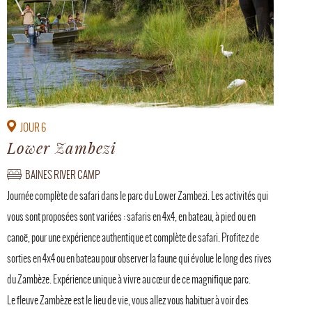
JOUR 6
Lower Zambezi
BAINES RIVER CAMP
Journée complète de safari dans le parc du Lower Zambezi. Les activités qui
vous sont proposées sont variées : safaris en 4x4, en bateau, à pied ou en
canoë, pour une expérience authentique et complète de safari. Profitez de
sorties en 4x4 ou en bateau pour observer la faune qui évolue le long des rives
du Zambèze. Expérience unique à vivre au cœur de ce magnifique parc.
Le fleuve Zambèze est le lieu de vie, vous allez vous habituer à voir des