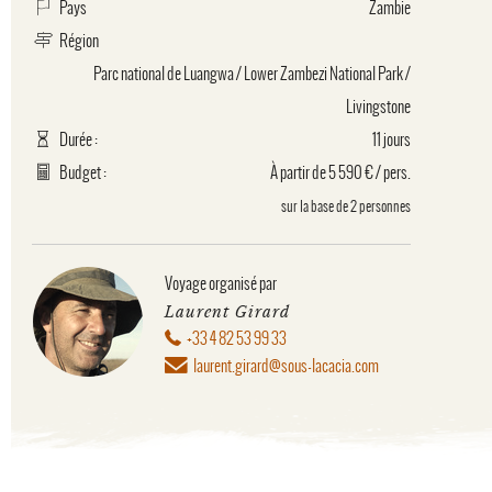
Pays
Zambie
Région
Parc national de Luangwa
/
Lower Zambezi National Park
/
Livingstone
Durée :
11 jours
Budget :
À partir de 5 590 € / pers.
sur la base de 2 personnes
Voyage organisé par
Laurent Girard
+33 4 82 53 99 33
laurent.girard@sous-lacacia.com