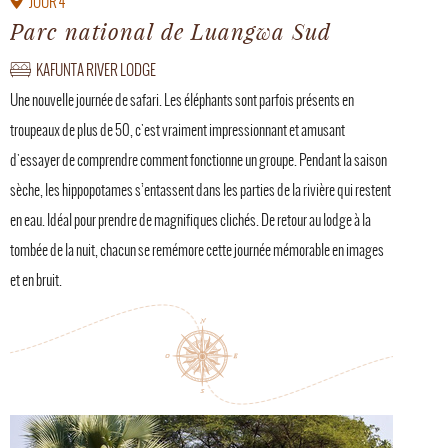
JOUR 4
Parc national de Luangwa Sud
KAFUNTA RIVER LODGE
Une nouvelle journée de safari. Les éléphants sont parfois présents en
troupeaux de plus de 50, c'est vraiment impressionnant et amusant
d'essayer de comprendre comment fonctionne un groupe. Pendant la saison
sèche, les hippopotames s’entassent dans les parties de la rivière qui restent
en eau. Idéal pour prendre de magnifiques clichés. De retour au lodge à la
tombée de la nuit, chacun se remémore cette journée mémorable en images
et en bruit.