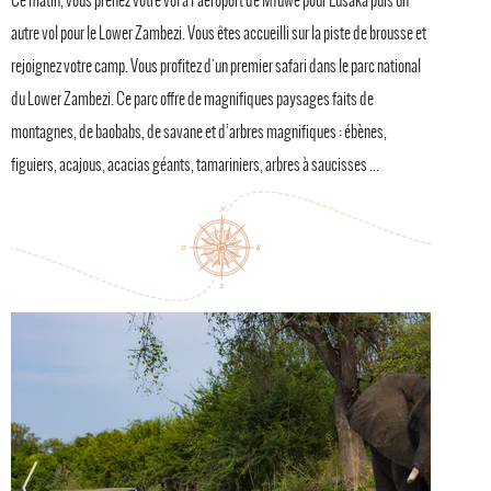
autre vol pour le Lower Zambezi. Vous êtes accueilli sur la piste de brousse et
rejoignez votre camp. Vous profitez d'un premier safari dans le parc national
du Lower Zambezi. Ce parc offre de magnifiques paysages faits de
montagnes, de baobabs, de savane et d’arbres magnifiques : ébènes,
figuiers, acajous, acacias géants, tamariniers, arbres à saucisses ...