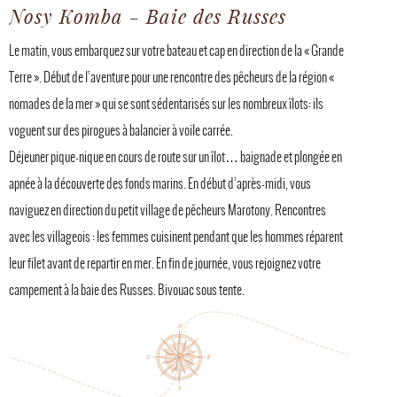
Nosy Komba - Baie des Russes
Le matin, vous embarquez sur votre bateau et cap en direction de la « Grande
Terre ». Début de l’aventure pour une rencontre des pêcheurs de la région «
nomades de la mer » qui se sont sédentarisés sur les nombreux îlots: ils
voguent sur des pirogues à balancier à voile carrée.
Déjeuner pique-nique en cours de route sur un îlot… baignade et plongée en
apnée à la découverte des fonds marins. En début d’après-midi, vous
naviguez en direction du petit village de pêcheurs Marotony. Rencontres
avec les villageois : les femmes cuisinent pendant que les hommes réparent
leur filet avant de repartir en mer. En fin de journée, vous rejoignez votre
campement à la baie des Russes. Bivouac sous tente.