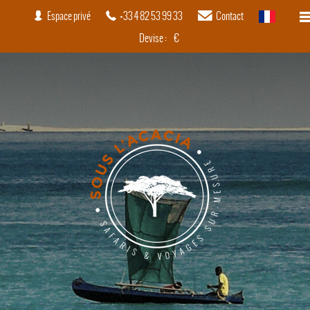
Espace privé
+33 4 82 53 99 33
Contact
français
Devise :
€