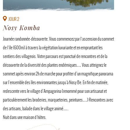
JOUR 2
Nosy Komba
Journée randonnée-découverte. Vous commencez par l'ascension du sommet
de l'île (600m) à travers la végétation luxuriante et en empruntant les
sentiers des villageois. Votre parcours est ponctué de rencontres et de la
découverte de la diversité des plantes endémiques… Vous atteignez le
sommet après environ 2h de marche pour profiter d’un magnifique panorama
sur l'ensemble des îles environnantes jusqu'à Nosy Be. En fin de matinée,
redescente vers le village d’Ampagorina (renommé pour son artisanat et
particulièrement les broderies, marqueteries, peintures…) Rencontres avec
des artisans, balade dans le village animé….
Nuit dans une maison d'hôtes.