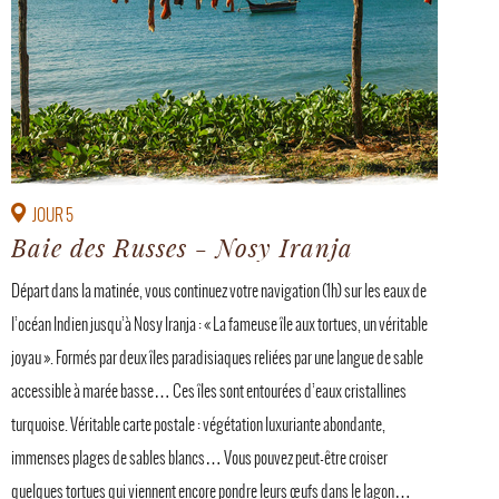
JOUR 5
Baie des Russes - Nosy Iranja
Départ dans la matinée, vous continuez votre navigation (1h) sur les eaux de
l’océan Indien jusqu’à Nosy Iranja : « La fameuse île aux tortues, un véritable
joyau ». Formés par deux îles paradisiaques reliées par une langue de sable
accessible à marée basse… Ces îles sont entourées d’eaux cristallines
turquoise. Véritable carte postale : végétation luxuriante abondante,
immenses plages de sables blancs… Vous pouvez peut-être croiser
quelques tortues qui viennent encore pondre leurs œufs dans le lagon…