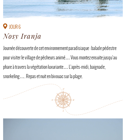
JOUR 6
Nosy Iranja
Journée découverte de cet environnement paradisiaque : balade pédestre
pour visiter le village de pêcheurs animé… Vous montez ensuite jusqu’au
phare à travers la végétation luxuriante… L’après-midi, baignade,
snorkeling…. Repas et nuit en bivouac sur la plage.