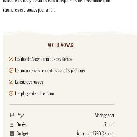
bateau, vous naviguez sur les eaux transparentes de l'océan Indien pour
rejoindre vos bivouacs pour la nuit.
VOTRE VOYAGE
Les îles de Nosy Iranja et Nosy Komba
Les nombreuses rencontres avec les pêcheurs
La baie des russes
Les plages de sable blanc
Pays
Madagascar
Durée :
7 jours
Budget :
À partir de 1 790 € / pers.