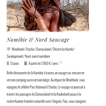
Namibie & Nord Sauvage
Windhoek / Etosha / Damaraland / Désert du Namib /
Swakopmund / Nord-ouest namibien
(*)
13 jours
À partir de 2 850 € / pers.
Belle découverte de la Namibie à travers un voyage sur-mesure en
version camping ou en version lodge. Au départ de Windhoek, vous
rejoignez le célèbre Parc National d'Etosha. Le voyage se poursuit à
travers les paysages du Damaraland et du Kaokoland jusqu'à la
rivière Kunene frontière naturelle avec l'Angola. Puis, vous rejoignez