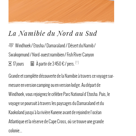
La Namibie du Nord au Sud
Windhoek / Etosha / Damaraland / Désert du Namib /
Swakopmund / Nord-ouest namibien / Fish River Canyon
(*)
17 jours
À partir de 3 450 € / pers.
Grande et complète découverte de la Namibie à travers ce voyage sur-
mesure en version camping ou en version lodge. Au départ de
Windhoek, vous rejoignez le célèbre Parc National d'Etosha. Puis, le
voyage se poursuit à travers les paysages du Damaraland et du
Kaokoland jusqu'à la rivière Kunene avant de rejoindre l'océan
Atlantique et la réserve de Cape Cross, où se trouve une grande
colonie...