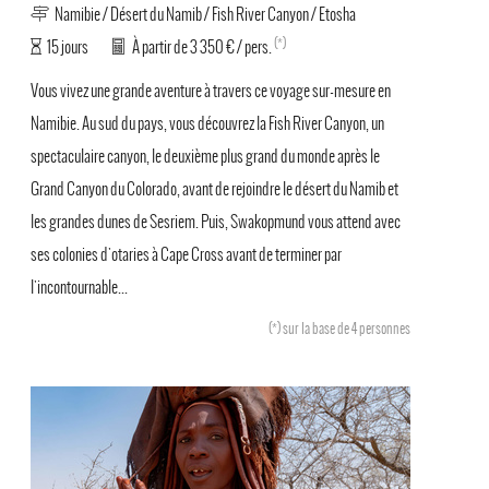
Namibie / Désert du Namib / Fish River Canyon / Etosha
(*)
15 jours
À partir de 3 350 € / pers.
Vous vivez une grande aventure à travers ce voyage sur-mesure en
Namibie. Au sud du pays, vous découvrez la Fish River Canyon, un
spectaculaire canyon, le deuxième plus grand du monde après le
Grand Canyon du Colorado, avant de rejoindre le désert du Namib et
les grandes dunes de Sesriem. Puis, Swakopmund vous attend avec
ses colonies d'otaries à Cape Cross avant de terminer par
l'incontournable...
(*)
sur la base de 4 personnes