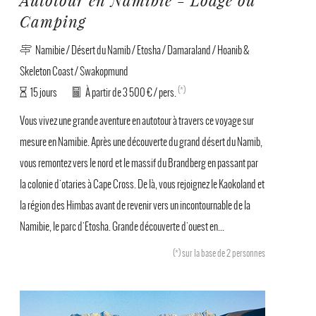
Autotour en Namibie - Lodge ou
Camping
Namibie / Désert du Namib / Etosha / Damaraland / Hoanib &
Skeleton Coast / Swakopmund
(*)
15 jours
À partir de 3 500 € / pers.
Vous vivez une grande aventure en autotour à travers ce voyage sur
mesure en Namibie. Après une découverte du grand désert du Namib,
vous remontez vers le nord et le massif du Brandberg en passant par
la colonie d'otaries à Cape Cross. De là, vous rejoignez le Kaokoland et
la région des Himbas avant de revenir vers un incontournable de la
Namibie, le parc d'Etosha. Grande découverte d'ouest en...
(*)
sur la base de 2 personnes