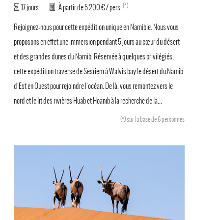
(*)
17 jours
À partir de 5 200 € / pers.
Rejoignez-nous pour cette expédition unique en Namibie. Nous vous
proposons en effet une immersion pendant 5 jours au cœur du désert
et des grandes dunes du Namib. Réservée à quelques privilégiés,
cette expédition traverse de Sesriem à Walvis bay le désert du Namib
d'Est en Ouest pour rejoindre l'océan. De là, vous remontez vers le
nord et le lit des rivières Huab et Hoanib à la recherche de la...
(*)
sur la base de 6 personnes