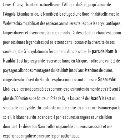
fleuve Orange, frontière naturelle avec l'Afrique du Sud, jusqu'au sud de
l'Angola. Etendue aride, le Namib est le refuge d'une flore inhabituelle avec le
Welwitschia mirabilis et des espèces animalières telles que les oryx, antilopes,
taupes dorées et divers insectes surprenants. Ce désert côtier chaud est connu
pour ses dunes légendaires qui se jettent dans l'océan et la diversité de ses
parc de Namib-
couleurs, due à l'oxydation du fer contenu dans le sable. Le
Naukluft
est la plus grande réserve de faune en Afrique. Il offre une variété de
paysages allant des montagnes du Naukluft jusqu'aux étendues de dunes
Sossusvlei
rougeâtres du désert du Namib. Les plus connues sont celles de
.
Mobiles, elles sont considérées comme les plus hautes du monde et s'élèvent à
Dead Vlei
plus de 300 mètres de hauteur. Près de là, le lac séché de
est un
spectacle incroyable. Un contraste unique entre les arbres morts noircis par le
soleil, la blancheur du lac encerclé par les dunes orangées et un ciel bleu
dominant. Le désert du Namib offre un panel de couleurs saisissant et une
expérience singulière dans une région authentique.