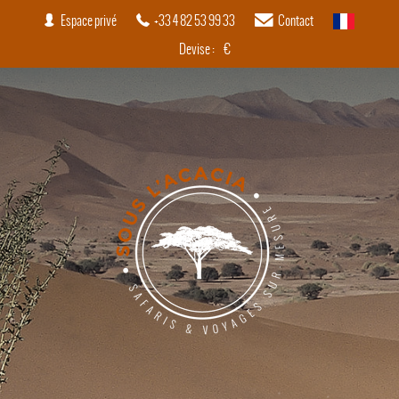
Espace privé
+33 4 82 53 99 33
Contact
français
Devise :
€