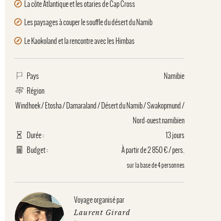
La côte Atlantique et les otaries de Cap Cross
Les paysages à couper le souffle du désert du Namib
Le Kaokoland et la rencontre avec les Himbas
Pays
Namibie
Région
Windhoek
/
Etosha
/
Damaraland
/
Désert du Namib
/
Swakopmund
/
Nord-ouest namibien
Durée :
13 jours
Budget :
À partir de 2 850 € / pers.
sur la base de 4 personnes
Voyage organisé par
Laurent Girard