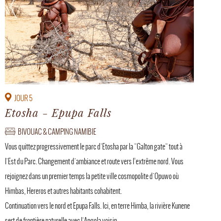
JOUR 5
Etosha - Epupa Falls
BIVOUAC & CAMPING NAMIBIE
Vous quittez progressivement le parc d'Etosha par la "Galton gate" tout à
l'Est du Parc. Changement d'ambiance et route vers l’extrême nord. Vous
rejoignez dans un premier temps la petite ville cosmopolite d'Opuwo où
Himbas, Hereros et autres habitants cohabitent.
Continuation vers le nord et Epupa Falls. Ici, en terre Himba, la rivière Kunene
sert de frontière naturelle avec l'Angola voisin.