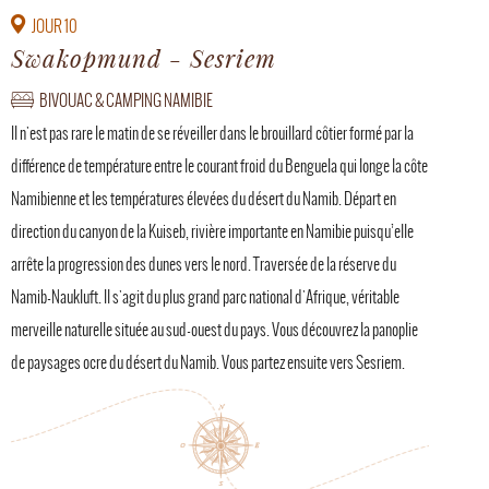
JOUR 10
Swakopmund - Sesriem
BIVOUAC & CAMPING NAMIBIE
Il n'est pas rare le matin de se réveiller dans le brouillard côtier formé par la
différence de température entre le courant froid du Benguela qui longe la côte
Namibienne et les températures élevées du désert du Namib. Départ en
direction du canyon de la Kuiseb, rivière importante en Namibie puisqu’elle
arrête la progression des dunes vers le nord. Traversée de la réserve du
Namib-Naukluft. Il s'agit du plus grand parc national d'Afrique, véritable
merveille naturelle située au sud-ouest du pays. Vous découvrez la panoplie
de paysages ocre du désert du Namib. Vous partez ensuite vers Sesriem.