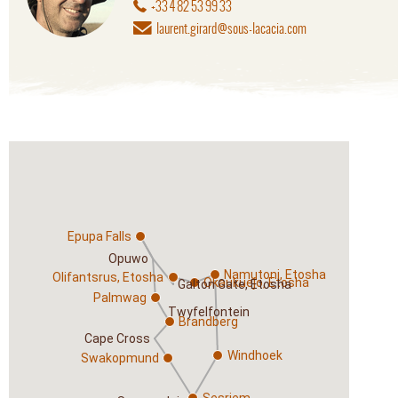
+33 4 82 53 99 33
laurent.girard@sous-lacacia.com
Epupa Falls
Opuwo
Namutoni, Etosha
Olifantsrus, Etosha
Okaukuejo, Etosha
Galton Gate, Etosha
Palmwag
Twyfelfontein
Brandberg
Cape Cross
Windhoek
Swakopmund
Sesriem