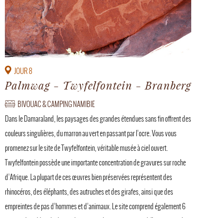
JOUR 8
Palmwag - Twyfelfontein - Branberg
BIVOUAC & CAMPING NAMIBIE
Dans le Damaraland, les paysages des grandes étendues sans fin offrent des
couleurs singulières, du marron au vert en passant par l’ocre. Vous vous
promenez sur le site de Twyfelfontein, véritable musée à ciel ouvert.
Twyfelfontein possède une importante concentration de gravures sur roche
d’Afrique. La plupart de ces œuvres bien préservées représentent des
rhinocéros, des éléphants, des autruches et des girafes, ainsi que des
empreintes de pas d’hommes et d’animaux. Le site comprend également 6