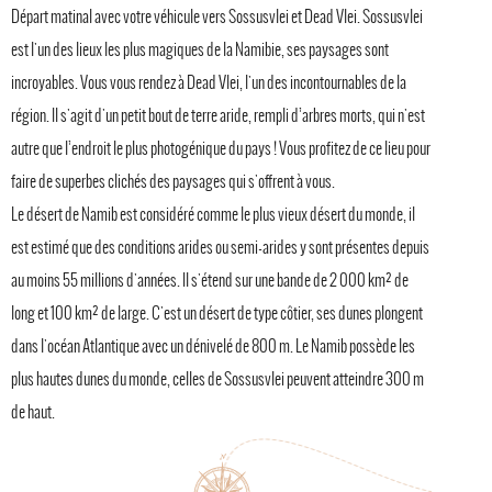
Départ matinal avec votre véhicule vers Sossusvlei et Dead Vlei. Sossusvlei
est l'un des lieux les plus magiques de la Namibie, ses paysages sont
incroyables. Vous vous rendez à Dead Vlei, l'un des incontournables de la
région. Il s'agit d'un petit bout de terre aride, rempli d’arbres morts, qui n'est
autre que l’endroit le plus photogénique du pays ! Vous profitez de ce lieu pour
faire de superbes clichés des paysages qui s'offrent à vous.
Le désert de Namib est considéré comme le plus vieux désert du monde, il
est estimé que des conditions arides ou semi-arides y sont présentes depuis
au moins 55 millions d'années. Il s'étend sur une bande de 2 000 km² de
long et 100 km² de large. C'est un désert de type côtier, ses dunes plongent
dans l'océan Atlantique avec un dénivelé de 800 m. Le Namib possède les
plus hautes dunes du monde, celles de Sossusvlei peuvent atteindre 300 m
de haut.