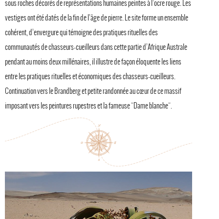
sous roches décorés de représentations humaines peintes à l’ocre rouge. Les
vestiges ont été datés de la fin de l’âge de pierre. Le site forme un ensemble
cohérent, d’envergure qui témoigne des pratiques rituelles des
communautés de chasseurs-cueilleurs dans cette partie d’Afrique Australe
pendant au moins deux millénaires, il illustre de façon éloquente les liens
entre les pratiques rituelles et économiques des chasseurs-cueilleurs.
Continuation vers le Brandberg et petite randonnée au cœur de ce massif
imposant vers les peintures rupestres et la fameuse "Dame blanche".