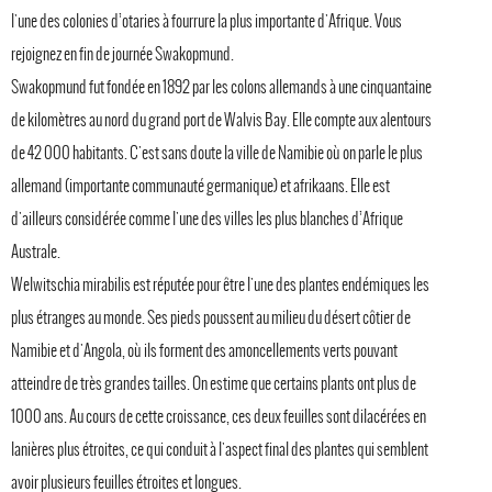
l'une des colonies d’otaries à fourrure la plus importante d'Afrique. Vous
rejoignez en fin de journée Swakopmund.
Swakopmund fut fondée en 1892 par les colons allemands à une cinquantaine
de kilomètres au nord du grand port de Walvis Bay. Elle compte aux alentours
de 42 000 habitants. C'est sans doute la ville de Namibie où on parle le plus
allemand (importante communauté germanique) et afrikaans. Elle est
d'ailleurs considérée comme l'une des villes les plus blanches d’Afrique
Australe.
Welwitschia mirabilis est réputée pour être l'une des plantes endémiques les
plus étranges au monde. Ses pieds poussent au milieu du désert côtier de
Namibie et d'Angola, où ils forment des amoncellements verts pouvant
atteindre de très grandes tailles. On estime que certains plants ont plus de
1000 ans. Au cours de cette croissance, ces deux feuilles sont dilacérées en
lanières plus étroites, ce qui conduit à l'aspect final des plantes qui semblent
avoir plusieurs feuilles étroites et longues.