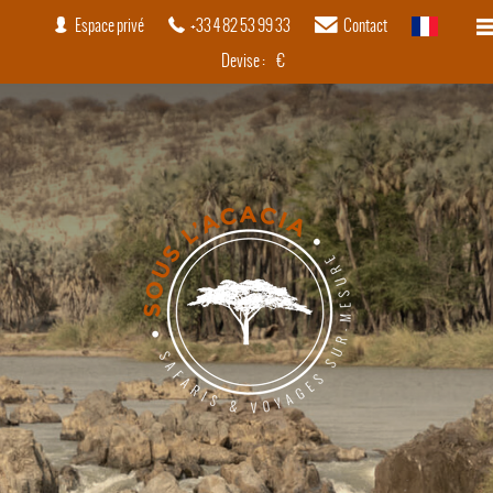
Espace privé
+33 4 82 53 99 33
Contact
français
Devise :
€