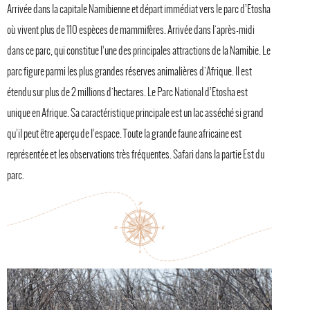
Arrivée dans la capitale Namibienne et départ immédiat vers le parc d’Etosha
où vivent plus de 110 espèces de mammifères. Arrivée dans l'après-midi
dans ce parc, qui constitue l’une des principales attractions de la Namibie. Le
parc figure parmi les plus grandes réserves animalières d'Afrique. Il est
étendu sur plus de 2 millions d'hectares. Le Parc National d’Etosha est
unique en Afrique. Sa caractéristique principale est un lac asséché si grand
qu’il peut être aperçu de l’espace. Toute la grande faune africaine est
représentée et les observations très fréquentes. Safari dans la partie Est du
parc.