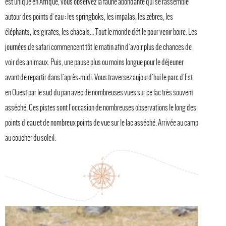
est unique en Afrique, vous observez la faune abondante qui se rassemble
autour des points d'eau : les springboks, les impalas, les zèbres, les
éléphants, les girafes, les chacals... Tout le monde défile pour venir boire. Les
journées de safari commencent tôt le matin afin d'avoir plus de chances de
voir des animaux. Puis, une pause plus ou moins longue pour le déjeuner
avant de repartir dans l'après-midi. Vous traversez aujourd'hui le parc d'Est
en Ouest par le sud du pan avec de nombreuses vues sur ce lac très souvent
asséché. Ces pistes sont l'occasion de nombreuses observations le long des
points d'eau et de nombreux points de vue sur le lac asséché. Arrivée au camp
au coucher du soleil.