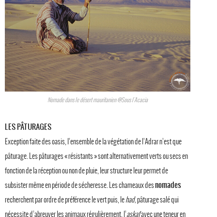
Nomade dans le désert mauritanien @Sous l'Acacia
LES PÂTURAGES
Exception faite des oasis, l’ensemble de la végétation de l’Adrar n’est que
pâturage. Les pâturages « résistants » sont alternativement verts ou secs en
fonction de la réception ou non de pluie, leur structure leur permet de
nomades
subsister même en période de sécheresse. Les chameaux des
recherchent par ordre de préférence le vert puis, le
had,
pâturage salé qui
nécessite d’abreuver les animaux régulièrement, l’
askaf
avec une teneur en