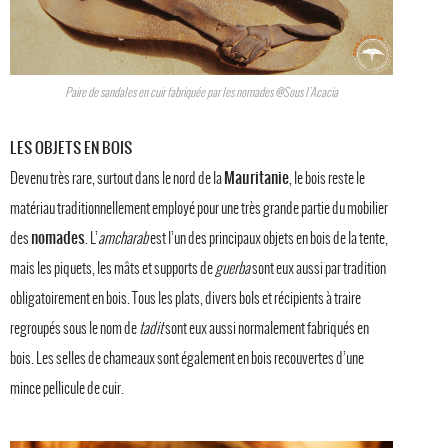
Paire de sandales en cuir fabriquée par les nomades @Sous l'Acacia
LES OBJETS EN BOIS
Mauritanie
Devenu très rare, surtout dans le nord de la
, le bois reste le
matériau traditionnellement employé pour une très grande partie du mobilier
nomades
des
. L’
amcharab
est l’un des principaux objets en bois de la tente,
mais les piquets, les mâts et supports de
guerba
sont eux aussi par tradition
obligatoirement en bois. Tous les plats, divers bols et récipients à traire
regroupés sous le nom de
tadit
sont eux aussi normalement fabriqués en
bois. Les selles de chameaux sont également en bois recouvertes d’une
mince pellicule de cuir.