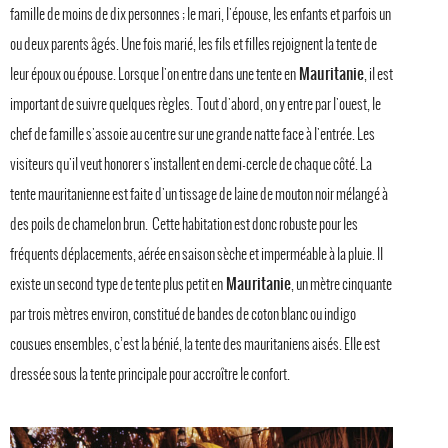
famille de moins de dix personnes ; le mari, l'épouse, les enfants et parfois un
ou deux parents âgés. Une fois marié, les fils et filles rejoignent la tente de
Mauritanie
leur époux ou épouse. Lorsque l'on entre dans une tente en
, il est
important de suivre quelques règles. Tout d'abord, on y entre par l'ouest, le
chef de famille s'assoie au centre sur une grande natte face à l'entrée. Les
visiteurs qu'il veut honorer s'installent en demi-cercle de chaque côté. La
tente mauritanienne est faite d'un tissage de laine de mouton noir mélangé à
des poils de chamelon brun. Cette habitation est donc robuste pour les
fréquents déplacements, aérée en saison sèche et imperméable à la pluie. Il
Mauritanie
existe un second type de tente plus petit en
, un mètre cinquante
par trois mètres environ, constitué de bandes de coton blanc ou indigo
cousues ensembles, c’est la bénié, la tente des mauritaniens aisés. Elle est
dressée sous la tente principale pour accroître le confort.