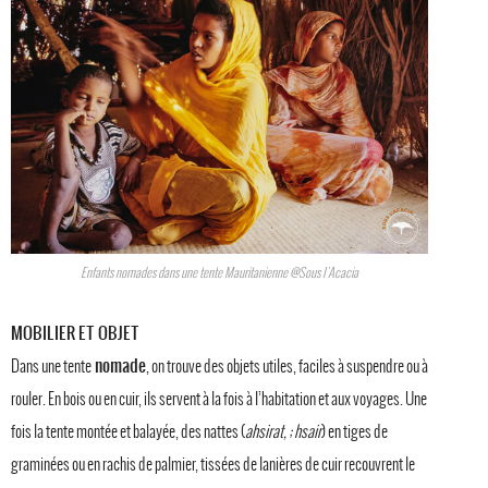
Enfants nomades dans une tente Mauritanienne @Sous l'Acacia
MOBILIER ET OBJET
nomade
Dans une tente
, on trouve des objets utiles, faciles à suspendre ou à
rouler. En bois ou en cuir, ils servent à la fois à l’habitation et aux voyages. Une
fois la tente montée et balayée, des nattes (
ahsirat, ; hsair
) en tiges de
graminées ou en rachis de palmier, tissées de lanières de cuir recouvrent le