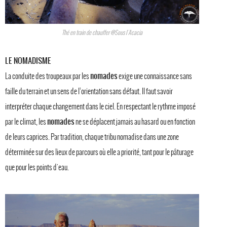
Thé en train de chauffer @Sous l'Acacia
LE NOMADISME
nomades
La conduite des troupeaux par les
exige une connaissance sans
faille du terrain et un sens de l’orientation sans défaut. Il faut savoir
interpréter chaque changement dans le ciel. En respectant le rythme imposé
nomades
par le climat, les
ne se déplacent jamais au hasard ou en fonction
de leurs caprices. Par tradition, chaque tribu nomadise dans une zone
déterminée sur des lieux de parcours où elle a priorité, tant pour le pâturage
que pour les points d'eau.