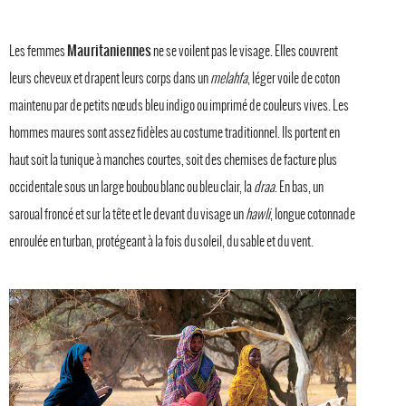
Mauritaniennes
Les femmes
ne se voilent pas le visage. Elles couvrent
leurs cheveux et drapent leurs corps dans un
melahfa
, léger voile de coton
maintenu par de petits nœuds bleu indigo ou imprimé de couleurs vives. Les
hommes maures sont assez fidèles au costume traditionnel. Ils portent en
haut soit la tunique à manches courtes, soit des chemises de facture plus
occidentale sous un large boubou blanc ou bleu clair, la
draa
. En bas, un
saroual froncé et sur la tête et le devant du visage un
hawli
, longue cotonnade
enroulée en turban, protégeant à la fois du soleil, du sable et du vent.