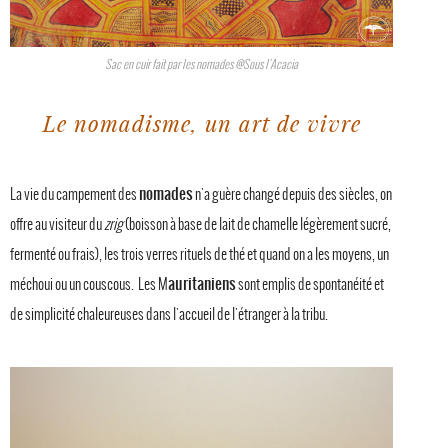
Sac en cuir fait par les nomades @Sous l'Acacia
Le nomadisme, un art de vivre
nomades
La vie du campement des
n'a guère changé depuis des siècles, on
offre au visiteur du
zrig
(boisson à base de lait de chamelle légèrement sucré,
fermenté ou frais), les trois verres rituels de thé et quand on a les moyens, un
auritaniens
méchoui ou un couscous. Les M
sont emplis de spontanéité et
de simplicité chaleureuses dans l'accueil de l'étranger à la tribu.