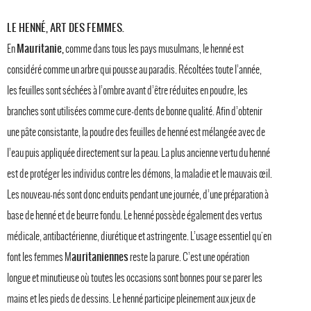
LE HENNÉ, ART DES FEMMES.
Mauritanie,
En
comme dans tous les pays musulmans, le henné est
considéré comme un arbre qui pousse au paradis. Récoltées toute l’année,
les feuilles sont séchées à l’ombre avant d’être réduites en poudre, les
branches sont utilisées comme cure-dents de bonne qualité. Afin d’obtenir
une pâte consistante, la poudre des feuilles de henné est mélangée avec de
l’eau puis appliquée directement sur la peau. La plus ancienne vertu du henné
est de protéger les individus contre les démons, la maladie et le mauvais œil.
Les nouveau-nés sont donc enduits pendant une journée, d’une préparation à
base de henné et de beurre fondu. Le henné possède également des vertus
médicale, antibactérienne, diurétique et astringente. L’usage essentiel qu'en
auritaniennes
font les femmes M
reste la parure. C’est une opération
longue et minutieuse où toutes les occasions sont bonnes pour se parer les
mains et les pieds de dessins. Le henné participe pleinement aux jeux de