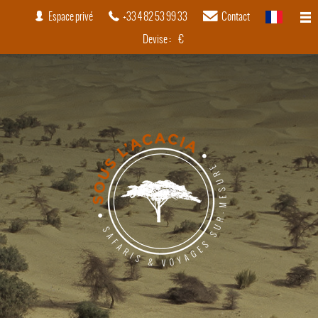
Espace privé
+33 4 82 53 99 33
Contact
français
Devise :
€