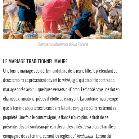
Femmes mauritaniennes @Sous l'Acacia
LE MARIAGE TRADITIONNEL MAURE
Une fois le mariage décidé, le mandataire de la jeune fille, le prétendant et
deux témoins se présentent devant le
qâdi
(juge) qui établit le contrat de
mariage après avoir lu quelques versets du Coran. Le fiancé paye une dot en
chameaux, moutons, pièces d'étoffe ou en argent. La coutume maure exige
que la femme apporte ses biens dans la tente conjugale où ils resteront sa
propriété. Une fois le contrat signé, le fiancé n'aura plus le droit de se
présenter devant son beau-père, ni devant les aînés de sa propre famille en
compagnie de sa femme, ce sont les règles de "
hachouma
". Le soir du