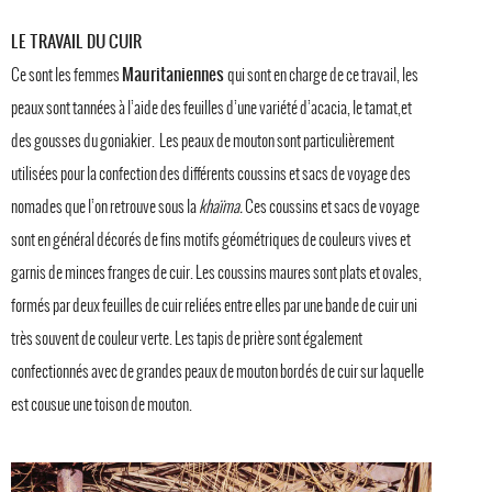
LE TRAVAIL DU CUIR
Mauritaniennes
Ce sont les femmes
qui sont en charge de ce travail, les
peaux sont tannées à l’aide des feuilles d’une variété d’acacia, le tamat,et
des gousses du goniakier. Les peaux de mouton sont particulièrement
utilisées pour la confection des différents coussins et sacs de voyage des
nomades que l’on retrouve sous la
khaïma.
Ces coussins et sacs de voyage
sont en général décorés de fins motifs géométriques de couleurs vives et
garnis de minces franges de cuir. Les coussins maures sont plats et ovales,
formés par deux feuilles de cuir reliées entre elles par une bande de cuir uni
très souvent de couleur verte. Les tapis de prière sont également
confectionnés avec de grandes peaux de mouton bordés de cuir sur laquelle
est cousue une toison de mouton.