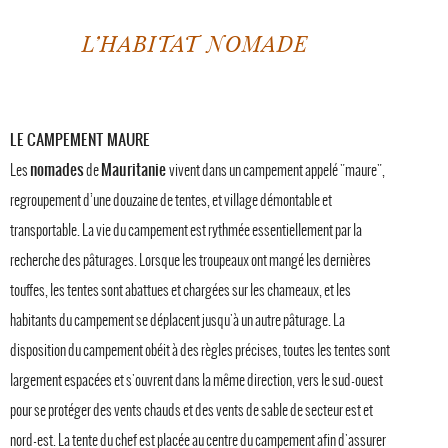
L’HABITAT NOMADE
LE CAMPEMENT MAURE
nomades
Mauritanie
Les
de
vivent dans un campement appelé "maure",
regroupement d’une douzaine de tentes, et village démontable et
transportable. La vie du campement est rythmée essentiellement par la
recherche des pâturages. Lorsque les troupeaux ont mangé les dernières
touffes, les tentes sont abattues et chargées sur les chameaux, et les
habitants du campement se déplacent jusqu'à un autre pâturage. La
disposition du campement obéit à des règles précises, toutes les tentes sont
largement espacées et s'ouvrent dans la même direction, vers le sud-ouest
pour se protéger des vents chauds et des vents de sable de secteur est et
nord-est. La tente du chef est placée au centre du campement afin d'assurer