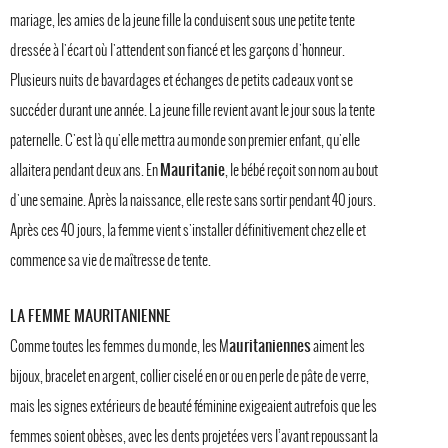
mariage, les amies de la jeune fille la conduisent sous une petite tente
dressée à l'écart où l'attendent son fiancé et les garçons d'honneur.
Plusieurs nuits de bavardages et échanges de petits cadeaux vont se
succéder durant une année. La jeune fille revient avant le jour sous la tente
paternelle. C'est là qu'elle mettra au monde son premier enfant, qu'elle
Mauritanie
allaitera pendant deux ans. En
, le bébé reçoit son nom au bout
d'une semaine. Après la naissance, elle reste sans sortir pendant 40 jours.
Après ces 40 jours, la femme vient s'installer définitivement chez elle et
commence sa vie de maîtresse de tente.
LA FEMME MAURITANIENNE
auritaniennes
Comme toutes les femmes du monde, les M
aiment les
bijoux, bracelet en argent, collier ciselé en or ou en perle de pâte de verre,
mais les signes extérieurs de beauté féminine exigeaient autrefois que les
femmes soient obèses, avec les dents projetées vers l’avant repoussant la