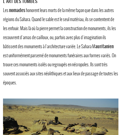
L'ART DES TOMBES
nomades
Les
honorent leurs morts de la même façon que dans les autres
régions du Sahara. Quand le sable est le seul matériau, ils se contentent de
les enfouir. Mais là où la pierre permet la construction de monuments, ils les
recouvrent d'amas de cailloux, ou, parfois avec plus d'imagination ils
auritanien
bâtissent des monuments à l'architecture variée. Le Sahara M
est uniformément parsemé de monuments funéraires aux formes variés. On
trouve ces monuments isolés ou regroupés en nécropoles. Ils sont très
souvent associés aux sites néolithiques et aux lieux de passage de toutes les
époques.