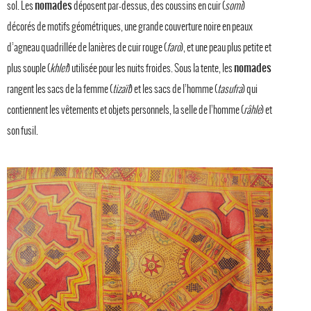
nomades
sol. Les
déposent par-dessus, des coussins en cuir (
somi
)
décorés de motifs géométriques, une grande couverture noire en peaux
d’agneau quadrillée de lanières de cuir rouge (
faro
), et une peau plus petite et
nomades
plus souple (
khlef
) utilisée pour les nuits froides. Sous la tente, les
rangent les sacs de la femme (
tizaït
) et les sacs de l’homme (
tasufra
) qui
contiennent les vêtements et objets personnels, la selle de l’homme (
râhle
) et
son fusil.