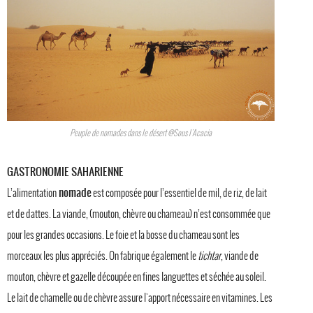
Peuple de nomades dans le désert @Sous l'Acacia
GASTRONOMIE SAHARIENNE
nomade
L’alimentation
est composée pour l’essentiel de mil, de riz, de lait
et de dattes. La viande, (mouton, chèvre ou chameau) n’est consommée que
pour les grandes occasions. Le foie et la bosse du chameau sont les
morceaux les plus appréciés. On fabrique également le
tichtar
, viande de
mouton, chèvre et gazelle découpée en fines languettes et séchée au soleil.
Le lait de chamelle ou de chèvre assure l'apport nécessaire en vitamines. Les