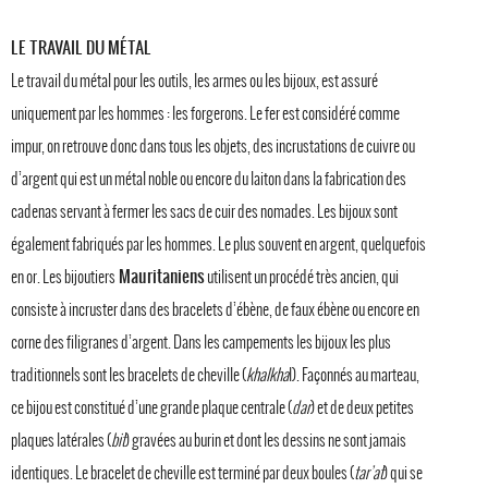
LE TRAVAIL DU MÉTAL
Le travail du métal pour les outils, les armes ou les bijoux, est assuré
uniquement par les hommes : les forgerons. Le fer est considéré comme
impur, on retrouve donc dans tous les objets, des incrustations de cuivre ou
d’argent qui est un métal noble ou encore du laiton dans la fabrication des
cadenas servant à fermer les sacs de cuir des nomades. Les bijoux sont
également fabriqués par les hommes. Le plus souvent en argent, quelquefois
Mauritaniens
en or. Les bijoutiers
utilisent un procédé très ancien, qui
consiste à incruster dans des bracelets d’ébène, de faux ébène ou encore en
corne des filigranes d’argent. Dans les campements les bijoux les plus
traditionnels sont les bracelets de cheville (
khalkha
l). Façonnés au marteau,
ce bijou est constitué d’une grande plaque centrale (
dar
) et de deux petites
plaques latérales (
bit
) gravées au burin et dont les dessins ne sont jamais
identiques. Le bracelet de cheville est terminé par deux boules (
tar’at
) qui se