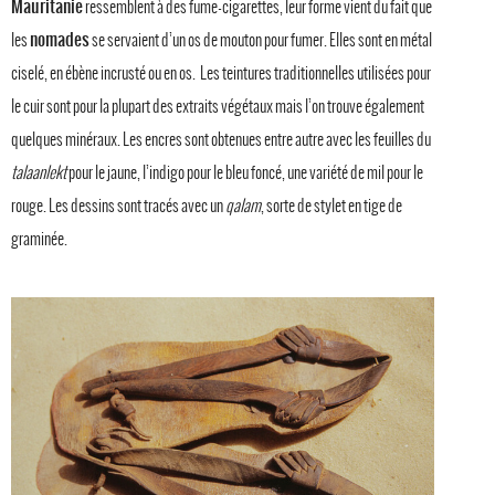
Mauritanie
ressemblent à des fume-cigarettes, leur forme vient du fait que
nomades
les
se servaient d’un os de mouton pour fumer. Elles sont en métal
ciselé, en ébène incrusté ou en os. Les teintures traditionnelles utilisées pour
le cuir sont pour la plupart des extraits végétaux mais l’on trouve également
quelques minéraux. Les encres sont obtenues entre autre avec les feuilles du
talaanlekt
pour le jaune, l’indigo pour le bleu foncé, une variété de mil pour le
rouge. Les dessins sont tracés avec un
qalam
, sorte de stylet en tige de
graminée.