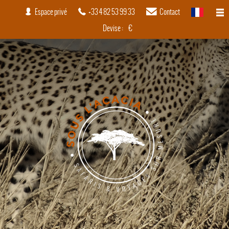
Espace privé
+33 4 82 53 99 33
Contact
français
Devise :
€